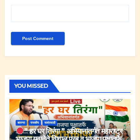
YOU MISSED
बातम्या
राजकीय
सावंतवाडी
” हर घर तिरंगा ” अभियानांतर्गत महाराष्ट्र
भाजपा युवानेते विशाल परब व भाजपा पक्षातर्फे