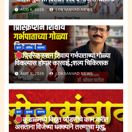
देशभक्तीपर समूहगीत गायन स्पर्धा ११ ऑगस्ट
AUG 6, 2026
LOKSANVAD NEWS
रोजी.
इतर
ओरोस
बातम्या
प्रिस्क्रिप्शन शिवाय गर्भपाताच्या गोळ्या
विकल्यास होणार कारवाई.;शल्य चिकित्सक
डॉ.श्रीपाद पाटील.
AUG 5, 2026
LOKSANVAD NEWS
इतर
कुडाळ
बातम्या
कुडाळमध्ये विद्युत जोडणीचे काम करीत
असताना विजेच्या धक्क्याने तरुणाचा मृत्यू.