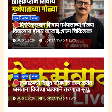
इतर
ओरोस
बातम्या
प्रिस्क्रिप्शन शिवाय गर्भपाताच्या गोळ्या
विकल्यास होणार कारवाई.;शल्य चिकित्सक
डॉ.श्रीपाद पाटील.
AUG 5, 2026
LOKSANVAD NEWS
इतर
कुडाळ
बातम्या
कुडाळमध्ये विद्युत जोडणीचे काम करीत
असताना विजेच्या धक्क्याने तरुणाचा मृत्यू.
AUG 5, 2026
LOKSANVAD NEWS