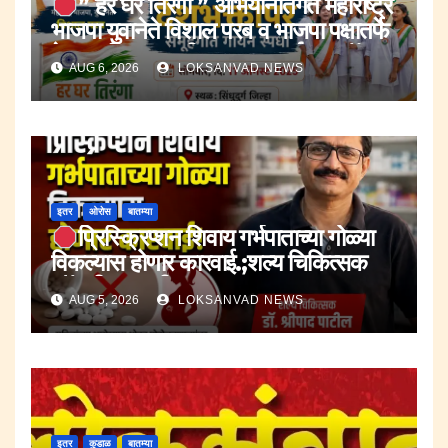
” हर घर तिरंगा ” अभियानांतर्गत महाराष्ट्र
भाजपा युवानेते विशाल परब व भाजपा पक्षातर्फे
देशभक्तीपर समूहगीत गायन स्पर्धा ११ ऑगस्ट
AUG 6, 2026
LOKSANVAD NEWS
रोजी.
इतर
ओरोस
बातम्या
प्रिस्क्रिप्शन शिवाय गर्भपाताच्या गोळ्या
विकल्यास होणार कारवाई.;शल्य चिकित्सक
डॉ.श्रीपाद पाटील.
AUG 5, 2026
LOKSANVAD NEWS
इतर
कुडाळ
बातम्या