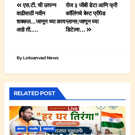
Post
एस.टी. ची उत्पन्न
रोज ३ जीबी डेटा आणि फ्री
वाढीसाठी नवीन
कॉलिंगचे बेस्ट प्रीपेड
navigation
शक्कल…जाणून घ्या काय
प्लान्स;जाणून घ्या
आहे ती..…
डिटेल्स…
By
Loksanvad News
RELATED POST
बातम्या
राजकीय
सावंतवाडी