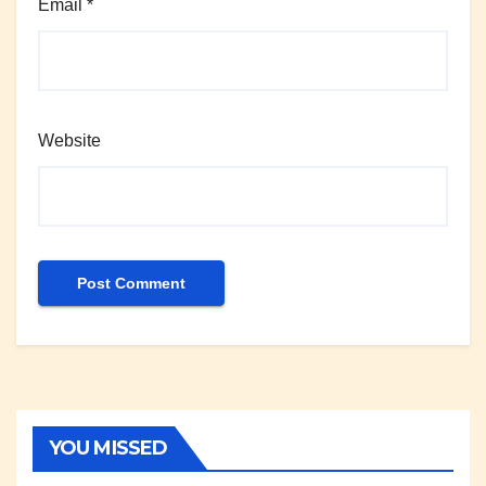
Email
*
Website
YOU MISSED