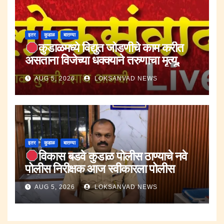
इतर
कुडाळ
बातम्या
कुडाळमध्ये विद्युत जोडणीचे काम करीत
असताना विजेच्या धक्क्याने तरुणाचा मृत्यू.
AUG 5, 2026
LOKSANVAD NEWS
इतर
कुडाळ
बातम्या
विकास बडवे कुडाळ पोलीस ठाण्याचे नवे
पोलीस निरीक्षक आज स्वीकारला पोलीस
निरीक्षक पदाचा पदभार..
AUG 5, 2026
LOKSANVAD NEWS