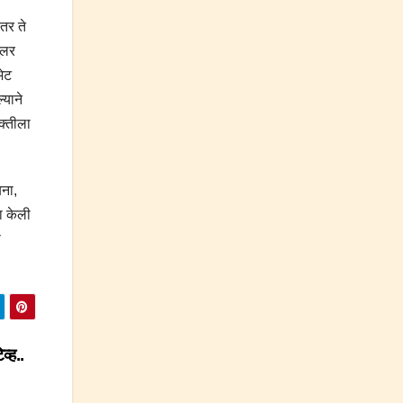
 तर ते
युलर
भेट
्याने
यक्तीला
बना,
ञा केली
ा
व्ह..