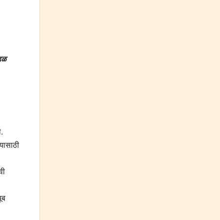
ंडळ
ी.
ण्यासाठी
.
वी
ूब