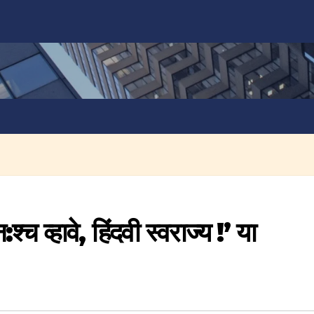
श्‍च व्हावे, हिंदवी स्वराज्य !’ या