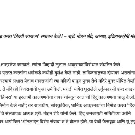
त ‘हिंदवी स्वराज्य’ स्थापन केले ! – श्री. मोहन शेटे, अध्यक्ष, इतिहासप्रेमी म
 क्षात्रतेज जागवले. त्यांना जिहादी लुटारू आक्रमकांविरोधात संघटित केले.
्राप्त करतांना धर्माकडे कधीही दुर्लक्ष केले नाही. तामिळनाडूच्या दौर्‍यावर असतांना
्याचे लक्षात येताच महाराजांनी त्या मशिदी पाडून पुन्हा तेथे मंदिरे पुनर्स्थापित केल
ी. ते मंदिरही शिवरायांनी पुन्हा उभे केले. मराठी भाषेत घुसलेले उर्दु-फारसी शब्द काढ
ित ‘हिजरा’ या इस्लामी कालगणनेचा वापर थांबवून स्वतःची हिंदु कालगणना चालू केली
र्माण केले नाही; तर राजकीय, सांस्कृतिक, धार्मिक आक्रमकांचा बिमोड करत ‘हिंद
चे संस्थापक अध्यक्ष श्री. मोहन शेटे यांनी केले. हिंदु जनजागृती समितीच्या वतीने
ा विषयावर आयोजित ‘ऑनलाईन विशेष संवादा’त ते बोलत होते. या वेळी फेसबूक आणि यू-ट्य