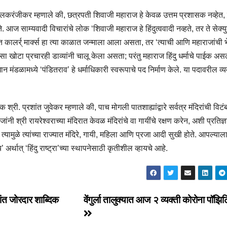
द्र इचलकरंजीकर म्हणाले की, छत्रपती शिवाजी महाराज हे केवळ उत्तम प्रशासक नव्हेत,
ते. आज साम्यवादी विचारांचे लोक ‘शिवाजी महाराज हे हिंदुत्ववादी नव्हते, तर ते सेक्
त कालर्र् मार्क्स हा त्या काळात जन्माला आला असता, तर ‘त्याची आणि महाराजांची 
असा खोटा प्रचारही डाव्यांनी चालू केला असता; परंतु महाराज हिंदु धर्माचे पाईक असल
रधान मंडळामध्ये ‘पंडितराव’ हे धर्माधिकारी स्वरूपाचे पद निर्माण केले. या पदावरील व्
ी. प्रशांत जुवेकर म्हणाले की, पाच मोगली पातशाह्यांद्वारे सर्वत्र मंदिरांची विटं
ी श्री रायरेश्‍वराच्या मंदिरात केवळ मंदिरांचे वा गायींचे रक्षण करेन, अशी प्रतिज्
 त्यामुळे त्यांच्या राज्यात मंदिरे, गायी, महिला आणि प्रजा आदी सुखी होते. आपल्याल
 अर्थात् ‘हिंदु राष्ट्रा’च्या स्थापनेसाठी कृतीशील व्हायचे आहे.
ंत जोरदार शाब्दिक
वेंगुर्ला तालुक्यात आज २ व्यक्ती कोरोना पॉझिटि