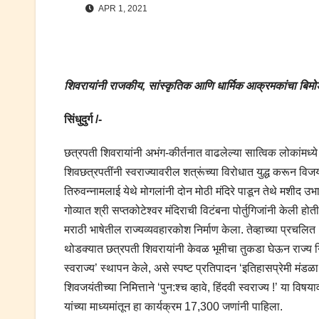
APR 1, 2021
शिवरायांनी राजकीय, सांस्कृतिक आणि धार्मिक आक्रमकांचा बिमोड कर
सिंधुदुर्ग /-
छत्रपती शिवरायांनी अभंग-कीर्तनात वाढलेल्या सात्विक लोकांमध्ये
शिवछत्रपतींनी स्वराज्यावरील शत्रूंच्या विरोधात युद्ध करून विजय प
तिरुवन्नामलाई येथे मोगलांनी दोन मोठी मंदिरे पाडून तेथे मशीद उभारल
गोव्यात श्री सप्तकोटेश्‍वर मंदिराची विटंबना पोर्तुगिजांनी केली होत
मराठी भाषेतील राज्यव्यवहारकोश निर्माण केला. तेव्हाच्या प्रचल
थोडक्यात छत्रपती शिवरायांनी केवळ भूमीचा तुकडा घेऊन राज्य नि
स्वराज्य’ स्थापन केले, असे स्पष्ट प्रतिपादन ‘इतिहासप्रेमी मंडळा’
शिवजयंतीच्या निमित्ताने ‘पुन:श्‍च व्हावे, हिंदवी स्वराज्य !’ य
यांच्या माध्यमांतून हा कार्यक्रम 17,300 जणांनी पाहिला.