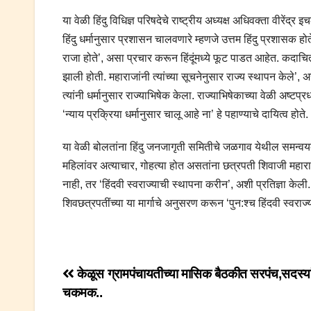
या वेळी हिंदु विधिज्ञ परिषदेचे राष्ट्रीय अध्यक्ष अधिवक्ता वीरें
हिंदु धर्मानुसार प्रशासन चालवणारे म्हणजे उत्तम हिंदु प्रशासक हो
राजा होते’, असा प्रचार करून हिंदूंमध्ये फूट पाडत आहेत. कदाचि
झाली होती. महाराजांनी त्यांच्या सूचनेनुसार राज्य स्थापन केले’, 
त्यांनी धर्मानुसार राज्याभिषेक केला. राज्याभिषेकाच्या वेळी अष्टप्
‘न्याय प्रक्रिया धर्मानुसार चालू आहे ना’ हे पहाण्याचे दायित्व होते.
या वेळी बोलतांना हिंदु जनजागृती समितीचे जळगाव येथील समन्वयक श्र
महिलांवर अत्याचार, गोहत्या होत असतांना छत्रपती शिवाजी महाराजांन
नाही, तर ‘हिंदवी स्वराज्याची स्थापना करीन’, अशी प्रतिज्ञा केली.
शिवछत्रपतींच्या या मार्गाचे अनुसरण करून ‘पुन:श्‍च हिंदवी स्वराज्य’
Post
केळूस ग्रामपंचायतीच्या मासिक बैठकीत सरपंच,सदस्या
चकमक..
navigation