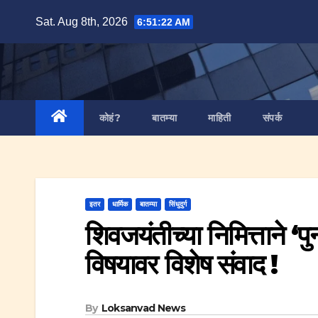
Skip
Sat. Aug 8th, 2026
6:51:23 AM
to
content
कोहं?
बातम्या
माहिती
संपर्क
इतर
धार्मिक
बातम्या
सिंधुदुर्ग
शिवजयंतीच्या निमित्ताने ‘पुन:
विषयावर विशेष संवाद !
By
Loksanvad News