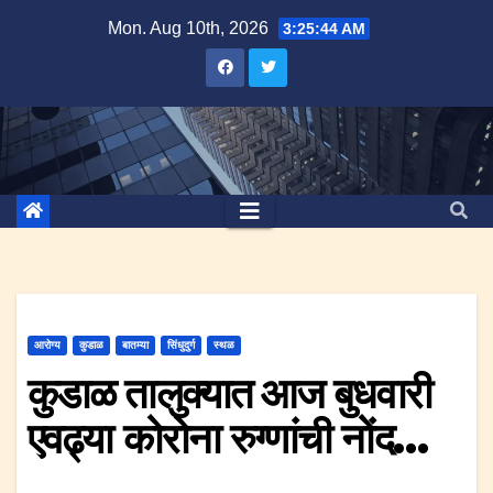
Skip
Mon. Aug 10th, 2026
3:25:44 AM
to
content
आरोग्य
कुडाळ
बातम्या
सिंधुदुर्ग
स्थळ
कुडाळ तालुक्यात आज बुधवारी
एवढ्या कोरोना रुग्णांची नोंद…