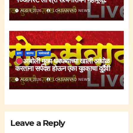
AUG 9, 2026
LOKSANVAD NEWS
इतर
बातम्या
सावंतवाडी
आंबोली मुख्य धबधब्याच्या खाली आंघोळ
करताना सर्पदंश होऊन एका युवकाचा दुर्दैवी
मृत्यू.
AUG 9, 2026
LOKSANVAD NEWS
Leave a Reply