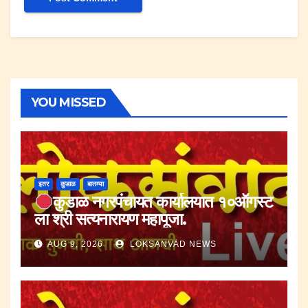
YOU MISSED
इतर
कुडाळ
बातम्या
कुडाळ नगरपंचायत कार्यालयात १०ऑगस्ट
ला श्री सत्यनारायण महापूजा.
AUG 9, 2026
LOKSANVAD NEWS