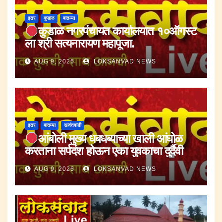
इतर
कुडाळ
बातम्या
कुडाळ नगरपंचायत कार्यालयात १०ऑगस्ट
ला श्री सत्यनारायण महापूजा.
AUG 9, 2026
LOKSANVAD NEWS
इतर
बातम्या
सावंतवाडी
आंबोली मुख्य धबधब्याच्या खाली आंघोळ
करताना सर्पदंश होऊन एका युवकाचा दुर्दैवी
मृत्यू.
AUG 9, 2026
LOKSANVAD NEWS