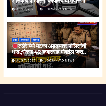
शासकीय व खासगी कार्यालयांची तपासणी
मोहीम..
AUG 7, 2026
LOKSANVAD NEWS
इतर
कणकवली
बातम्या
तळेरे येथे मटका अड्ड्यावर पोलिसांची
धाड.;रोकड 42 हजारासह मोबाईल जप्त..
AUG 7, 2026
LOKSANVAD NEWS