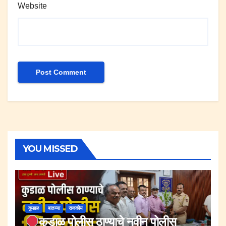
Website
YOU MISSED
कुडाळ
बातम्या
राजकीय
कुडाळ पोलीस ठाण्याचे नवीन पोलीस