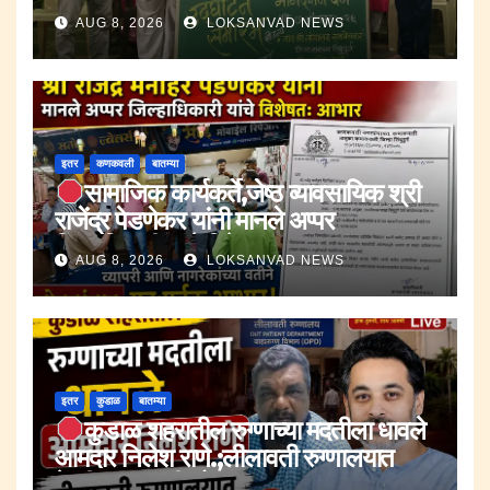
AUG 8, 2026
LOKSANVAD NEWS
इतर
कणकवली
बातम्या
सामाजिक कार्यकर्ते,जेष्ठ व्यावसायिक श्री
राजेंद्र पेडणेकर यांनी मानले अप्पर
जिल्हाधिकारी यांचे विषेशतः आभार.
AUG 8, 2026
LOKSANVAD NEWS
इतर
कुडाळ
बातम्या
कुडाळ शहरातील रुग्णाच्या मदतीला धावले
आमदार निलेश राणे.;लीलावती रुग्णालयात
केली उपचाराची सोय.