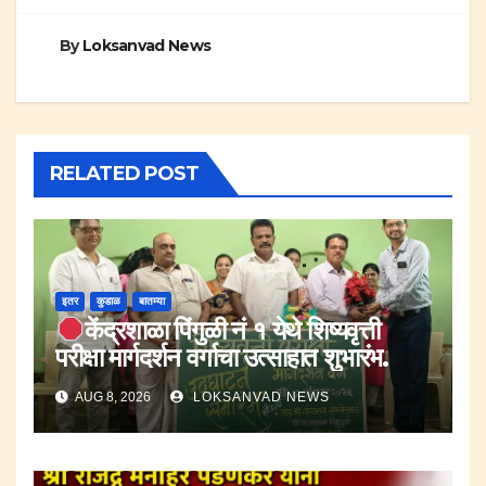
By
Loksanvad News
RELATED POST
इतर
कुडाळ
बातम्या
केंद्रशाळा पिंगुळी नं १ येथे शिष्यवृत्ती
परीक्षा मार्गदर्शन वर्गाचा उत्साहात शुभारंभ.
AUG 8, 2026
LOKSANVAD NEWS