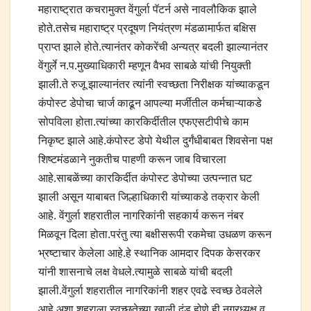
महाराष्ट्रात कचरामुक्त वेंगुर्ला पॅटर्न असे नावलौकिक झाले
होते.तसेच महाराष्ट्र प्रदूषण नियंत्रण मंडळामार्फत बक्षिस
प्राप्त झाले होते.त्यानंतर कोकरेंची अन्यत्र बदली झाल्यानंतर
वेंगुर्ले न.प.मुख्याधिकारी म्हणून वैभव साबळे यांची नियुक्ती
झाली.ते रुजू झाल्यानंतर त्यांनी स्वच्छता निरीक्षक यांच्याकडून
कंपोस्ट डेपोचा चार्ज काढून आपल्या मर्जीतील कर्मचाऱ्याकडे
सोपविला होता.त्यांच्या कारकिर्दीतील एफएसटीपीचे काम
निकृष्ट झाले आहे.कंपोस्ट डेपो येथील दुर्गंधीबाबत शिवसेना पक्ष
शिष्टमंडळाने नुकतीच पाहणी करून जाब विचारला
आहे.साबळेंच्या कारकिर्दीत कंपोस्ट डेपोच्या उत्पन्नात घट
झाली असून याबाबत जिल्हाधिकारी यांच्याकडे तक्रार केली
आहे. वेंगुर्ला शहरातील नागरिकांनी सहकार्य करून नंबर
मिळवून दिला होता.परंतु त्या बक्षीसरूपी रकमेचा उधळण करून
भ्रष्टाचार केलेला आहे.हे स्थानिक आमदार दिपक केसरकर
यांनी शासनाचे लक्ष वेधले.त्यामुळे साबळे यांची बदली
झाली.वेंगुर्ला शहरातील नागरिकांनी शहर एवढे स्वच्छ ठेवलेले
आहे,अशा शहराला स्वच्छतेच्या खाली दंड होणे ही नगरध्यक्ष व