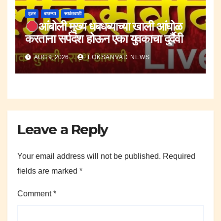
इतर
बातम्या
सावंतवाडी
आंबोली मुख्य धबधब्याच्या खाली आंघोळ
करताना सर्पदंश होऊन एका युवकाचा दुर्दैवी
मृत्यू.
AUG 9, 2026
LOKSANVAD NEWS
Leave a Reply
Your email address will not be published.
Required
fields are marked
*
Comment
*