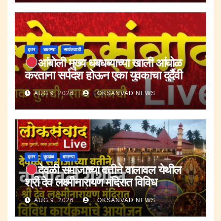
इतर
बातम्या
सावंतवाडी
आंबोली मुख्य धबधब्याच्या खाली आंघोळ
करताना सर्पदंश होऊन एका युवकाचा दुर्दैवी
मृत्यू.
AUG 9, 2026
LOKSANVAD NEWS
इतर
कुडाळ
बातम्या
देवळी समाजाच्या वतीने वालावल येथील
श्री देव लक्ष्मीनारायण मंदिरात विविध
कार्यक्रमांचे आयोजन.
AUG 9, 2026
LOKSANVAD NEWS