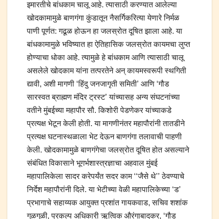
इमारतीचे बांधकाम चालू आहे. त्यासाठी करण्यात आलेल्या
खोदकामामुळे बाणगंगा कुंडातून नैसर्गिकरित्या येणारे निर्मळ
पाणी पूर्णत: गढूळ होऊन हा जलस्रोत दूषित झाला आहे. या
बांधकामामुळे भविष्यात हा ऐतिहासिक जलस्रोत कायमचा लुप्त
होण्याचा धोका आहे. त्यामुळे हे बांधकाम आणि त्यासाठी चालू
असलेले खोदकाम यांना तत्परतेने अन् कायमस्वरूपी स्थगिती
द्यावी, अशी मागणी ‘हिंदु जनजागृती समिती’ आणि ‘गौड
सारस्वत ब्राह्मण मंदिर ट्रस्ट’ यांच्यासह अन्य संघटनांच्या
वतीने मुंबईच्या महापौर सौ. किशोरी पेडणेकर यांच्याकडे
प्रत्यक्ष भेटून केली होती. या मागणीनंतर महापौरांनी तातडीने
प्रत्यक्ष घटनास्थळाला भेट देऊन बाणगंगा तलावाची पाहणी
केली. खोदकामामुळे बाणगंगेचा जलस्रोत दूषित होत असल्याने
संबंधित विकासाने भूगर्भशास्त्रज्ञाचा अहवाल मुंबई
महापालिकेला सादर करेपर्यंत सदर काम ‘‘जैसे थे’’ ठेवण्याचे
निर्देश महापौरांनी दिले. या भेटीच्या वेळी महापालिकेच्या ‘ड’
प्रभागाचे सहाय्यक आयुक्त प्रशांत गायकवाड, सचिव शशांक
गुळगुळी, प्रकल्प अधिकारी ऋत्विक औरंगाबादकर, ‘गौड