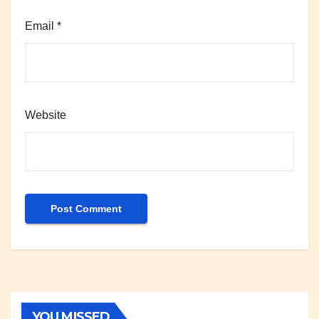
Email
*
Website
YOU MISSED