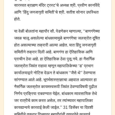
सारस्वत ब्राह्मण मंदिर ट्रस्ट’चे अध्यक्ष श्री. प्रवीण कानविंदे
आणि ‘हिंदु जनजागृती समिती’चे श्री. सतीश सोनार उपस्थित
होते.
या वेळी बोलतांना महापौर सौ. पेडणेकर म्हणाल्या, ‘‘बाणगंगेच्या
जवळ चालू असलेल्या बांधकामामुळे बाणगंगेचा जलस्रोत दूषित
होत असल्याच्या तक्रारी आल्या आहेत. यात हिंदु जनजागृती
समितीने तक्रार दिली आहे. बाणगंगा हा ऐतिहासिक आणि
प्राचीन ठेवा आहे. हा ऐतिहासिक ठेवा पुसू नये. हा नैसर्गिक
जलस्रोत जिवंत राहावा म्हणून महापालिकेच्या ‘ड’ प्रभाग
कार्यालयाद्वारे नोटिस देऊन ते बांधकाम ‘‘जैसे थे’’ ठेवण्यास
सांगण्यात आले आहे. भूगर्भशास्त्रज्ञाचा अहवाल आल्यावर हा
नैसर्गिक जलस्रोत कायमस्वरूपी जिवंत ठेवण्याविषयी पुढील
निर्णय प्रक्रिया राबवण्यात येईल. बांधकाम व्यावसायिक तेथे
जर रात्रीचे काम करत असेल, तर त्यांच्यावर महापालिका
कायद्यान्वये कारवाई केली जाईल.’’ 31 डिसेंबर या दिवशी
समितीने तक्रार दिल्यावर महापौरांनी तत्परतेने कारवाई