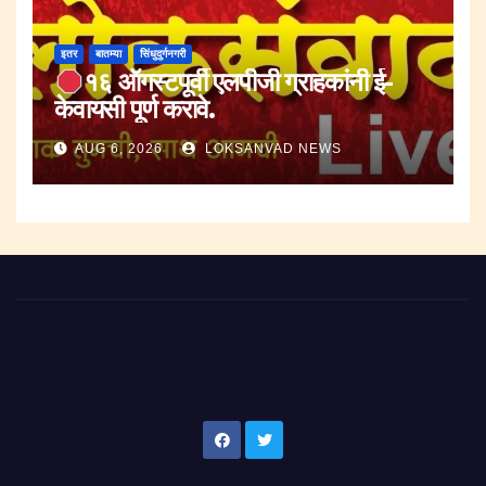
इतर
बातम्या
सिंधुदुर्गनगरी
१६ ऑगस्टपूर्वी एलपीजी ग्राहकांनी ई-
केवायसी पूर्ण करावे.
AUG 6, 2026
LOKSANVAD NEWS