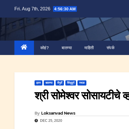
Skip
Fri. Aug 7th, 2026
4:56:31 AM
to
content
कोहं?
बातम्या
माहिती
संपर्क
इतर
बातम्या
वेंगुर्ले
सिंधुदुर्ग
स्थळ
श्री सोमेश्वर सोसायटीचे व्
By
Loksanvad News
DEC 25, 2020