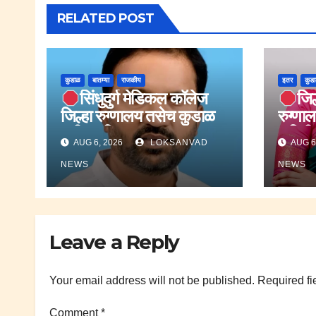
RELATED POST
कुडाळ
बातम्या
राजकीय
इतर
कुड
सिंधुदुर्ग मेडिकल कॉलेज
जिल
जिल्हा रुग्णालय तसेच कुडाळ
रुग्णाल
मधील महिला बाल रुग्णालय
समितीव
AUG 6, 2026
LOKSANVAD
AUG 6
आरोग्य यंत्रणा
नियुक्त
व्हँटिलेटरवर.;कुणाल
NEWS
NEWS
किनळेकर.
Leave a Reply
Your email address will not be published.
Required fi
Comment
*