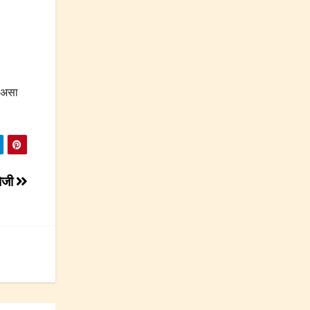
े असा
रोजी