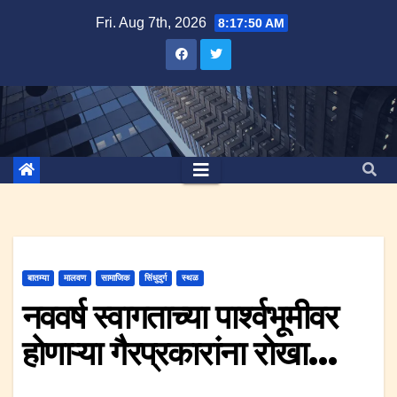
Skip
Fri. Aug 7th, 2026
8:17:51 AM
to
content
बातम्या
मालवण
सामाजिक
सिंधुदुर्ग
स्थळ
नववर्ष स्वागताच्या पार्श्वभूमीवर
होणाऱ्या गैरप्रकारांना रोखा…