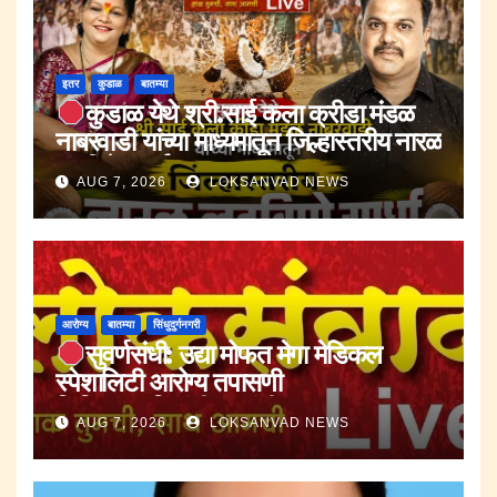
इतर
कुडाळ
बातम्या
कुडाळ येथे श्री.साई कला क्रीडा मंडळ
नाबरवाडी यांच्या माध्यमातून जिल्हास्तरीय नारळ
लढविणे स्पर्धा.
AUG 7, 2026
LOKSANVAD NEWS
आरोग्य
बातम्या
सिंधुदुर्गनगरी
सुवर्णसंधी: उद्या मोफत मेगा मेडिकल
स्पेशालिटी आरोग्य तपासणी
शिबिर.;नागरिकांनी या संधीचा लाभ घ्यावा.
AUG 7, 2026
LOKSANVAD NEWS