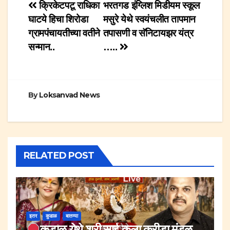
Post
क्रिकेटपटू राधिका
भरतगड इंग्लिश मिडीयम स्कूल
घाटये हिचा शिरोडा
मसुरे येथे स्वयंचलीत तापमान
navigation
ग्रामपंचायतीच्या वतीने
तपासणी व सॅनिटायझर यंत्र
सन्मान..
…..
By
Loksanvad News
RELATED POST
इतर
कुडाळ
बातम्या
कुडाळ येथे श्री.साई कला क्रीडा मंडळ