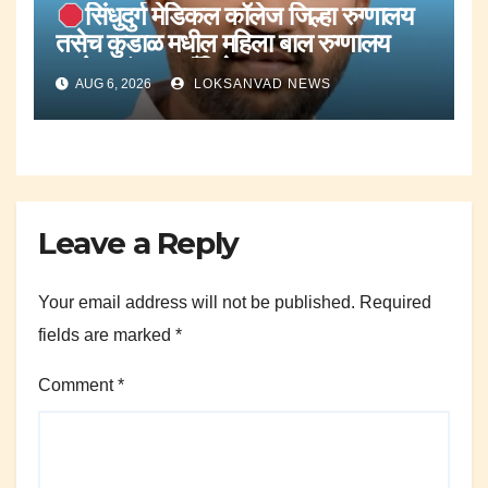
सिंधुदुर्ग मेडिकल कॉलेज जिल्हा रुग्णालय
तसेच कुडाळ मधील महिला बाल रुग्णालय
आरोग्य यंत्रणा व्हँटिलेटरवर.;कुणाल
AUG 6, 2026
LOKSANVAD NEWS
किनळेकर.
Leave a Reply
Your email address will not be published.
Required
fields are marked
*
Comment
*