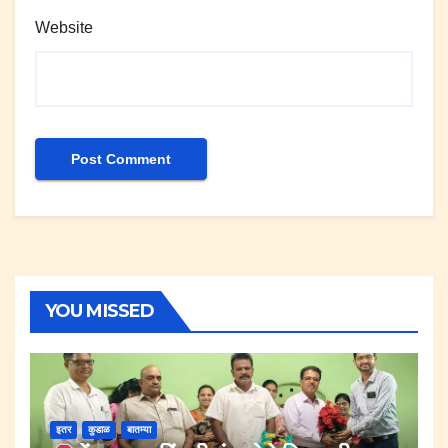
Website
YOU MISSED
इतर
कुडाळ
बातम्या