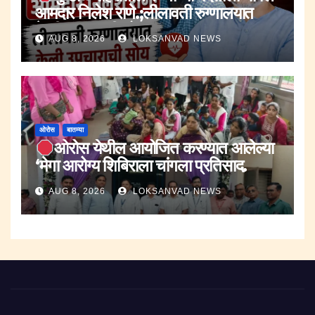
आमदार निलेश राणे.;लीलावती रुग्णालयात
केली उपचाराची सोय.
AUG 8, 2026
LOKSANVAD NEWS
ओरोस
बातम्या
ओरोस येथील आयोजित करण्यात आलेल्या
‘मेगा आरोग्य शिबिराला चांगला प्रतिसाद.
AUG 8, 2026
LOKSANVAD NEWS