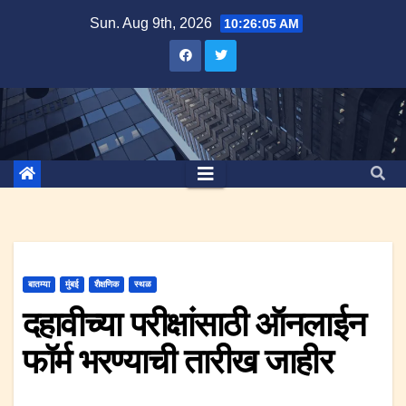
Skip
Sun. Aug 9th, 2026
10:26:06 AM
to
content
बातम्या
मुंबई
शैक्षणिक
स्थळ
दहावीच्या परीक्षांसाठी ऑनलाईन
फॉर्म भरण्याची तारीख जाहीर