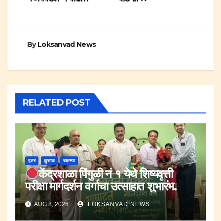
By
Loksanvad News
RELATED POST
इतर
कुडाळ
बातम्या
केंद्रशाळा पिंगुळी नं १ येथे शिष्यवृत्ती
परीक्षा मार्गदर्शन वर्गाचा उत्साहात शुभारंभ.
AUG 8, 2026
LOKSANVAD NEWS