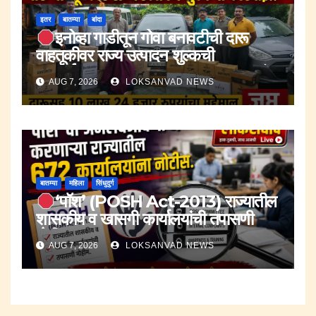
इतर
बातम्या
बांदा
इनोव्हा गाडीतून गोवा बनावटीची दारू
वाहतूकीवर राज्य उत्पादन शुल्कची
कारवाई.;दारूसह १० लाख २४ हजार रुपयांचा
AUG 7, 2026
LOKSANVAD NEWS
मुद्देमाल जप्त.
बातम्या
महिला
सिंधुदुर्ग
‘पॉश’ (POSH Act-2013) राज्यातील
शासकीय व खासगी कार्यालयांची तपासणी
मोहीम..
AUG 7, 2026
LOKSANVAD NEWS