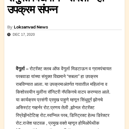
उपक्रम संपन्न
By
Loksanvad News
DEC 17, 2020
वेंगुर्ला –
रोटरॅक्ट क्लब ऑफ वेंगुर्ला मिडटाऊन व ग्रामपंचायत
परबवाडा यांच्या संयुक्त विद्यमाने “सबला” हा उपक्रम
राबविण्यात आला. या उपक्रमाअंतर्गत गावातील महिलांना व
किशोरवयीन मुलींना सॅनिटरी नॅपकिनचे वाटप करण्यात आले.
या कार्यक्रम प्रसंगी प्रमुख पाहुणे म्हणून सिंधुदूर्ग झोनचे
असिस्टंट गव्हर्नर रोट.प्रणय तेली ,झोनल रोटरॅक्ट
रिप्रेझेंनटेटिव्ह रोट.स्वप्निल परब, डिस्ट्रिक्ट हेल्थ डिरेक्टर
रोट.राजेश घाटवळ , प्रमुख वक्ते म्हणून होमिओपेथीक