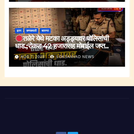
इतर
कणकवली
बातम्या
तळेरे येथे मटका अड्ड्यावर पोलिसांची
धाड.;रोकड 42 हजारासह मोबाईल जप्त..
AUG 7, 2026
LOKSANVAD NEWS