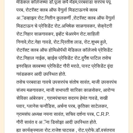
मेडिकल कॉलेजच्या डॉ.पूजा कर्पे मॅडम,परबवाडा सरपंच पपू
परब, रोटरॅक्ट क्लब ऑफ वेंगुर्ला मिडटाऊनचे क्लब
अॅडव्हाझर रोट.नितीन कुलकर्णी ,रोटरॅक्ट क्लब ऑफ वेंगुर्ला
मिडटाऊन चे प्रेसिडेंट रोट.अभिषेक साळगावकर, सेक्रेटरी
रोट.निहार साळगावकर, इव्हेंट चेअरमेन रोट.साहिली
निनावे,रोट.नेहा गावडे, रोट.प्रितीश लाड, रोट.शुभम हुले,
रोटरॅक्ट क्लब ऑफ होमिओपॅथी मेडिकल कॉलेजचे प्रेसिडेंट
रोट.निहाल नाईक, व्हाईस प्रेसिडेंट रोट.दुर्गेश पाटिल तसेच
इनरव्हिल क्लबच्या प्रेसिडेंट गौरी मराठे, पास्ट प्रेसिडेंट वृंदा
गवंडळकर आदी उपस्थित होते.
तसेच परबवाडा गावचे उपसरपंच संतोष सावंत, माजी उपसरपंच
संजय मळगावकर, माजी सभापती सारिका काळसेकर, आरोग्य
सेविका आंबेरकर , ग्रामपंचायत सदस्य हेमंत गावडे, सखी
पवार, ग्लानेस फर्नांडिस, अर्चना परब, कृतिका साटेलकर,
ग्रामसंघ अध्यक्ष नयना सावंत, सचिव दर्शना परब, C.R.P.
गौरी सावंत व अॅना डिसोझा आदी उपस्थित होते.
ह्या कार्यक्रमाला रोट.राजेश घाटवळ , रोट.प्रोफे.डॉ.वसंतराव