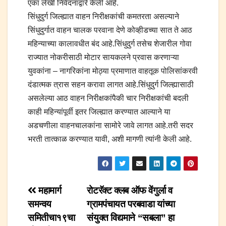
एका लेखी निवेदनाद्वारे केली आहे.
सिंधुदुर्ग जिल्ह्यात वाहन निरीक्षकांची कमतरता असल्याने
सिंधुदुर्गात वाहन चालक परवाना देणे कोव्हीडच्या सात ते आठ
महिन्याच्या कालावधीत बंद आहे.सिंधुदुर्ग तसेच शेजारील गोवा
राज्यात नोकरीसाठी मोटार सायकलने प्रवास करणाऱ्या
युवकांना – नागरिकांना मोठ्या प्रमाणात वाहतूक पोलिसांकरवी
दंडात्मक त्रास सहन करावा लागत आहे.सिंधुदुर्ग जिल्ह्यासाठी
असलेल्या आठ वाहन निरीक्षकांपैकी चार निरीक्षकांची बदली
काही महिन्यांपूर्वी इतर जिल्ह्यात करण्यात आल्याने या
अडचणीला वाहनचालकांना सामोरे जावे लागत आहे.तरी सदर
भरती तात्काळ करण्यात यावी, अशी मागणी त्यांनी केली आहे.
Post
महामार्ग
रोटरॅक्ट क्लब ऑफ वेंगुर्ला व
समन्वय
ग्रामपंचायत परबवाडा यांच्या
navigation
समितीचा१९चा
संयुक्त विद्यमाने “सबला” हा