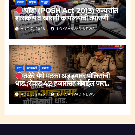
बातम्या
महिला
सिंधुदुर्ग
‘पॉश’ (POSH Act-2013) राज्यातील
शासकीय व खासगी कार्यालयांची तपासणी
मोहीम..
AUG 7, 2026
LOKSANVAD NEWS
इतर
कणकवली
बातम्या
तळेरे येथे मटका अड्ड्यावर पोलिसांची
धाड.;रोकड 42 हजारासह मोबाईल जप्त..
AUG 7, 2026
LOKSANVAD NEWS