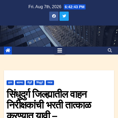
Skip
Fri. Aug 7th, 2026
6:42:43 PM
to
content
इतर
बातम्या
वेंगुर्ले
सिंधुदुर्ग
स्थळ
सिंधुदुर्ग जिल्ह्यातील वाहन
निरीक्षकांची भरती तात्काळ
करण्यात यावी –