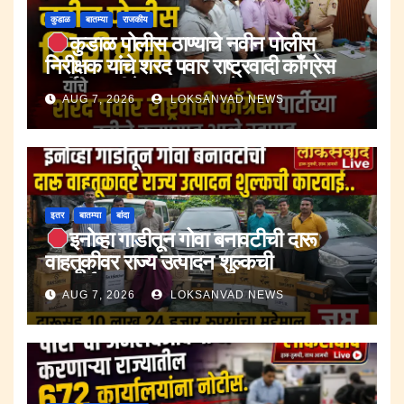
कुडाळ
बातम्या
राजकीय
कुडाळ पोलीस ठाण्याचे नवीन पोलीस
निरीक्षक यांचे शरद पवार राष्ट्रवादी काँग्रेस
पार्टीच्या वतीने करण्यात आले स्वागत.
AUG 7, 2026
LOKSANVAD NEWS
इतर
बातम्या
बांदा
इनोव्हा गाडीतून गोवा बनावटीची दारू
वाहतूकीवर राज्य उत्पादन शुल्कची
कारवाई.;दारूसह १० लाख २४ हजार रुपयांचा
AUG 7, 2026
LOKSANVAD NEWS
मुद्देमाल जप्त.