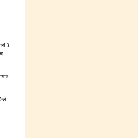
ारी 3
ेच
ण्यात
केले