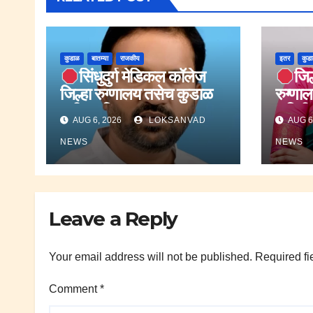
कुडाळ
बातम्या
राजकीय
इतर
कुड
सिंधुदुर्ग मेडिकल कॉलेज
जिल
जिल्हा रुग्णालय तसेच कुडाळ
रुग्णाल
मधील महिला बाल रुग्णालय
समितीव
AUG 6, 2026
LOKSANVAD
AUG 6
आरोग्य यंत्रणा
नियुक्त
व्हँटिलेटरवर.;कुणाल
NEWS
NEWS
किनळेकर.
Leave a Reply
Your email address will not be published.
Required fi
Comment
*