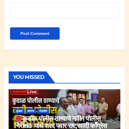
YOU MISSED
कुडाळ
बातम्या
राजकीय
कुडाळ पोलीस ठाण्याचे नवीन पोलीस
निरीक्षक यांचे शरद पवार राष्ट्रवादी काँग्रेस