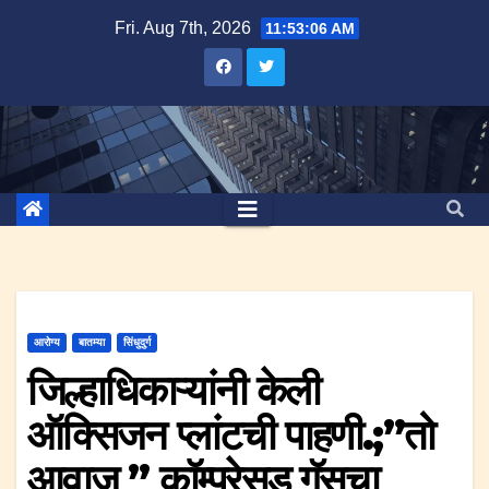
Skip
Fri. Aug 7th, 2026
11:53:06 AM
to
content
आरोग्य
बातम्या
सिंधुदुर्ग
जिल्हाधिकाऱ्यांनी केली
ऑक्सिजन प्लांटची पाहणी.;”तो
आवाज ” कॉम्प्रेसड गॅसचा