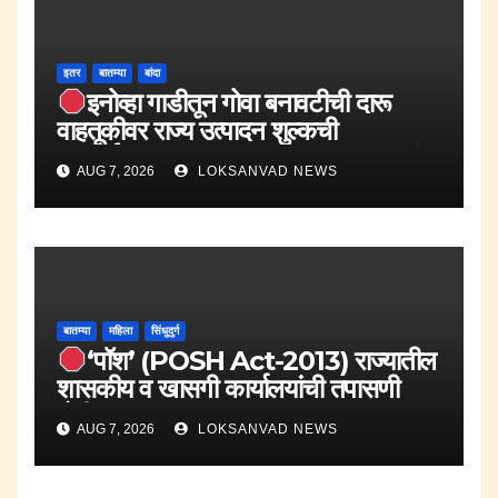
इतर
बातम्या
बांदा
इनोव्हा गाडीतून गोवा बनावटीची दारू
वाहतूकीवर राज्य उत्पादन शुल्कची
कारवाई.;दारूसह १० लाख २४ हजार रुपयांचा
AUG 7, 2026
LOKSANVAD NEWS
मुद्देमाल जप्त.
बातम्या
महिला
सिंधुदुर्ग
‘पॉश’ (POSH Act-2013) राज्यातील
शासकीय व खासगी कार्यालयांची तपासणी
मोहीम..
AUG 7, 2026
LOKSANVAD NEWS