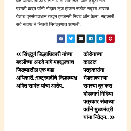
घेत असल्याचे डॉ.पाटील यांनी सांगितले. ऑन ड्युटी नर्स
प्रगती कदम यांनी नोझल लूज होऊन स्फोट सदृश्य आवाज
येताच प्रसंगावधान राखून इमर्जन्सी स्विच ऑन केला. सहकारी
सर्व स्टाफ ने स्थिती नियंत्रणात आणली.
Post
सिंधूदूर्ग जिल्हाधिकारी यांच्या
कोरोनाच्या
बदलीच्या अफवे मागे महसूलचाच
काळात
navigation
जिल्ह्य़ातील एक बडा
पत्रकारांना
अधिकारी.;राष्ट्रवादीचे जिल्हाध्यक्ष
भेडसावणाऱ्या
अमित सामंत यांचा आरोप..
समस्या दुर करा
दोडामार्ग मिडिया
पत्रकार संघाच्या
वतीने मुख्यमंत्री
यांना निवेदन..