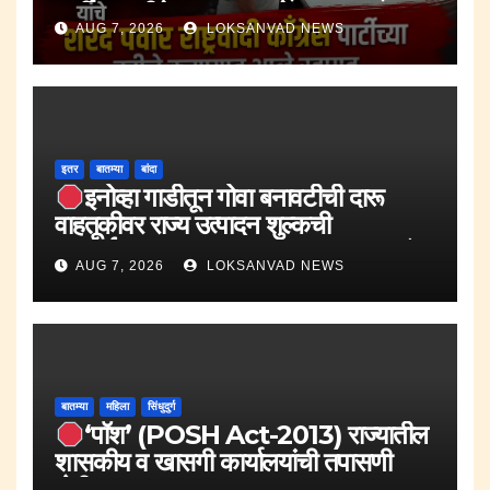
पार्टीच्या वतीने करण्यात आले स्वागत.
AUG 7, 2026
LOKSANVAD NEWS
इतर
बातम्या
बांदा
इनोव्हा गाडीतून गोवा बनावटीची दारू
वाहतूकीवर राज्य उत्पादन शुल्कची
कारवाई.;दारूसह १० लाख २४ हजार रुपयांचा
AUG 7, 2026
LOKSANVAD NEWS
मुद्देमाल जप्त.
बातम्या
महिला
सिंधुदुर्ग
‘पॉश’ (POSH Act-2013) राज्यातील
शासकीय व खासगी कार्यालयांची तपासणी
मोहीम..