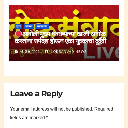
इतर
बातम्या
सावंतवाडी
आंबोली मुख्य धबधब्याच्या खाली आंघोळ
करताना सर्पदंश होऊन एका युवकाचा दुर्दैवी
मृत्यू.
AUG 9, 2026
LOKSANVAD NEWS
Leave a Reply
Your email address will not be published.
Required
fields are marked
*