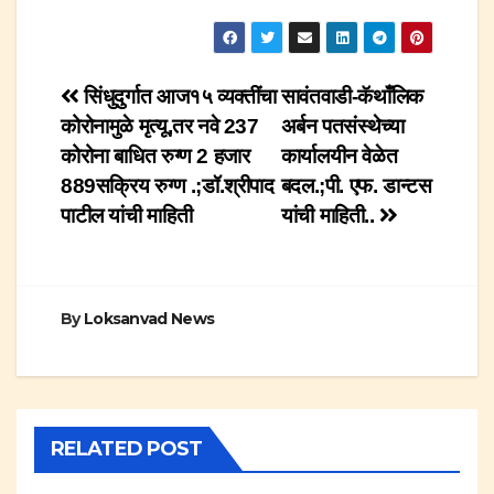
Post
सिंधुदुर्गात आज१५ व्यक्तींचा
सावंतवाडी-कॅथाँलिक
कोरोनामुळे मृत्यू,तर नवे 237
अर्बन पतसंस्थेच्या
navigation
कोरोना बाधित रुग्ण 2 हजार
कार्यालयीन वेळेत
889सक्रिय रुग्ण .;डॉ.श्रीपाद
बदल.;पी. एफ. डान्टस
पाटील यांची माहिती
यांची माहिती..
By
Loksanvad News
RELATED POST