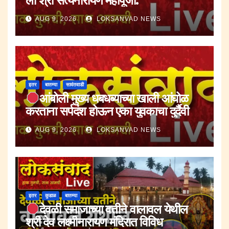
ला श्री सत्यनारायण महापूजा.
AUG 9, 2026
LOKSANVAD NEWS
इतर
बातम्या
सावंतवाडी
आंबोली मुख्य धबधब्याच्या खाली आंघोळ
करताना सर्पदंश होऊन एका युवकाचा दुर्दैवी
मृत्यू.
AUG 9, 2026
LOKSANVAD NEWS
इतर
कुडाळ
बातम्या
देवळी समाजाच्या वतीने वालावल येथील
श्री देव लक्ष्मीनारायण मंदिरात विविध