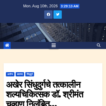
Skip
Mon. Aug 10th, 2026
3:29:14 AM
to
content
आरोग्य
बातम्या
सिंधुदुर्ग
अखेर सिंधुदुर्गचे तत्कालीन
शल्यचिकित्सक डॉ. श्रीमंत
चव्हाण निलंबित…