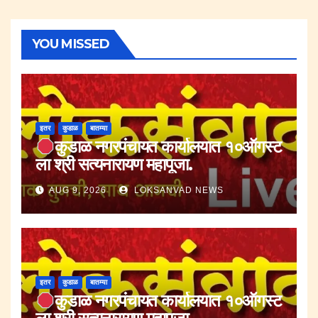
YOU MISSED
इतर
कुडाळ
बातम्या
कुडाळ नगरपंचायत कार्यालयात १०ऑगस्ट
ला श्री सत्यनारायण महापूजा.
AUG 9, 2026
LOKSANVAD NEWS
इतर
कुडाळ
बातम्या
कुडाळ नगरपंचायत कार्यालयात १०ऑगस्ट