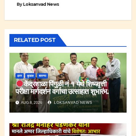
By
Loksanvad News
RELATED POST
इतर
कुडाळ
बातम्या
केंद्रशाळा पिंगुळी नं १ येथे शिष्यवृत्ती
परीक्षा मार्गदर्शन वर्गाचा उत्साहात शुभारंभ.
AUG 8, 2026
LOKSANVAD NEWS