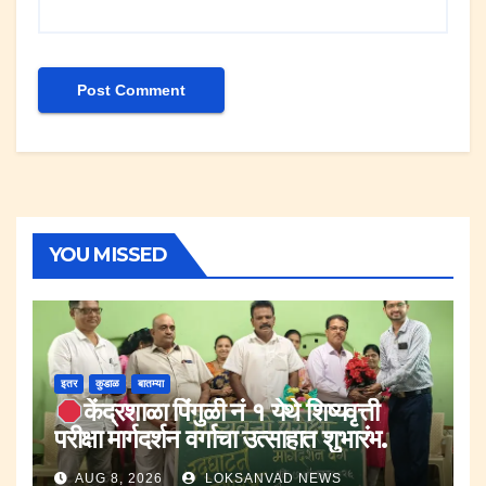
YOU MISSED
इतर
कुडाळ
बातम्या
केंद्रशाळा पिंगुळी नं १ येथे शिष्यवृत्ती
परीक्षा मार्गदर्शन वर्गाचा उत्साहात शुभारंभ.
AUG 8, 2026
LOKSANVAD NEWS