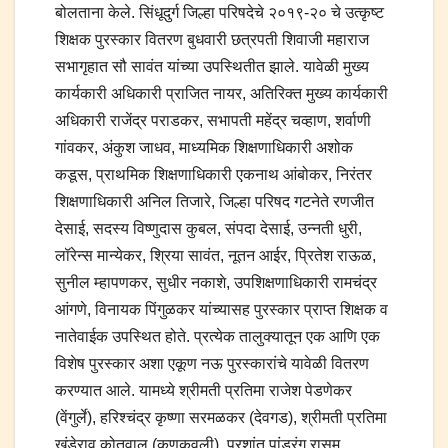
बोलताना केले. सिंधूदुर्ग जिल्हा परिषदेचे २०१९-२० चे उत्कृष्ट
शिक्षक पुरस्कार वितरण बुधवारी छत्रपती शिवाजी महाराज
सभागृहात सौ सावंत यांच्या उपस्थितीत झाले. यावेळी मुख्य
कार्यकारी अधिकारी प्राजित नायर, अतिरिक्त मुख्य कार्यकारी
अधिकारी राजेंद्र पराडकर, सभापती महेंद्र चव्हाण, शर्वाणी
गांवकर, अंकुश जाधव, माध्यमिक शिक्षणाधिकारी अशोक
कडूस, प्राथमिक शिक्षणाधिकारी एकनाथ आंबोकर, निरंतर
शिक्षणाधिकारी अनिल तिजारे, जिल्हा परिषद गटनेते रणजीत
देसाई, सदस्य विष्णुदास कुबल, संपदा देसाई, उन्नती धुरी,
लॉरेन्स मान्येकर, श्रिया सावंत, नूतन आईर, प्रितेश राऊळ,
सुनील म्हापणकर, सुधीर नकाशे, उपशिक्षणाधिकारी रामचंद्र
आंगणे, विनायक पिंगुळकर यांच्यासह पुरस्कार प्राप्त शिक्षक व
नातेवाईक उपस्थित होते. प्रत्येक तालुक्यातून एक आणि एक
विशेष पुरस्कार अशा एकूण नऊ पुरस्कारांचे यावेळी वितरण
करण्यात आले. यामध्ये श्रीमती प्रतिमा राजेश पेडणेकर
(वेंगुर्ले), हरिश्चंद्र कृष्णा सरमळकर (देवगड), श्रीमती प्रतिमा
खंडेराव कोतवाल (कणकवली), प्रशांत पांडुरंग रासम