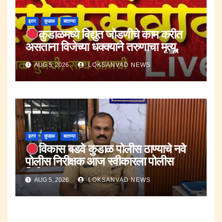
इतर
कुडाळ
बातम्या
कुडाळमध्ये विद्युत जोडणीचे काम करीत
असताना विजेच्या धक्क्याने तरुणाचा मृत्यू.
AUG 5, 2026
LOKSANVAD NEWS
इतर
कुडाळ
बातम्या
विकास बडवे कुडाळ पोलीस ठाण्याचे नवे
पोलीस निरीक्षक आज स्वीकारला पोलीस
निरीक्षक पदाचा पदभार..
AUG 5, 2026
LOKSANVAD NEWS