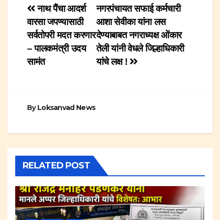
Post
नाथ पैंचा आदर्श
नगरपंचायत सफाई कर्मचारी
वारसा जपण्यासाठी
आशा सेवीका यांना लस
navigation
सर्वतोपरी मदत करणार
देण्याबाबत नगराध्यक्ष ओंकार
– पालकमंत्री उदय
तेली यांनी वेधले जिल्हाधिकारी
सामंत
यांचे लक्ष !
By
Loksanvad News
RELATED POST