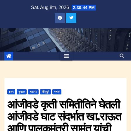
Skip
Sat. Aug 8th, 2026
2:30:45 PM
to
content
इतर
कुडाळ
बातम्या
सिंधुदुर्ग
स्थळ
आंजीवडे कृती समितीतिने घेतली
आंजीवडे घाट संदर्भात खा.राऊत
आणि पालकमंत्री सामंत यांची