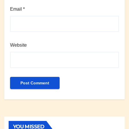
Email
*
Website
YOU MISSED