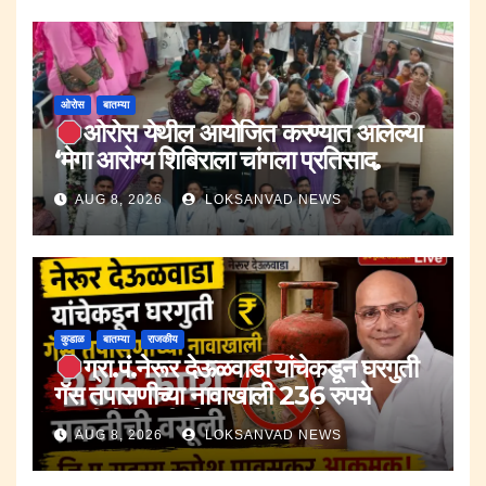
ओरोस
बातम्या
ओरोस येथील आयोजित करण्यात आलेल्या
‘मेगा आरोग्य शिबिराला चांगला प्रतिसाद.
AUG 8, 2026
LOKSANVAD NEWS
कुडाळ
बातम्या
राजकीय
ग्रा.पं.नेरूर देऊळवाडा यांचेकडून घरगुती
गॅस तपासणीच्या नावाखाली 236 रुपये
सक्तीची वसुली.;जि.प.सदस्य रूपेश पावसकर
AUG 8, 2026
LOKSANVAD NEWS
आक्रमक.