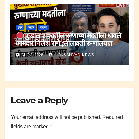
इतर
कुडाळ
बातम्या
कुडाळ शहरातील रुग्णाच्या मदतीला धावले
आमदार निलेश राणे.;लीलावती रुग्णालयात
केली उपचाराची सोय.
AUG 8, 2026
LOKSANVAD NEWS
Leave a Reply
Your email address will not be published.
Required
fields are marked
*