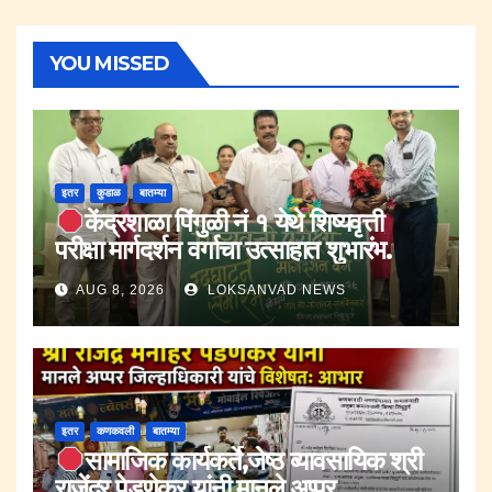
YOU MISSED
इतर
कुडाळ
बातम्या
केंद्रशाळा पिंगुळी नं १ येथे शिष्यवृत्ती
परीक्षा मार्गदर्शन वर्गाचा उत्साहात शुभारंभ.
AUG 8, 2026
LOKSANVAD NEWS
इतर
कणकवली
बातम्या
सामाजिक कार्यकर्ते,जेष्ठ व्यावसायिक श्री
राजेंद्र पेडणेकर यांनी मानले अप्पर