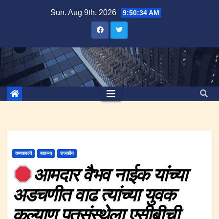
Skip
Sun. Aug 9th, 2026
9:50:34 AM
to
content
कणकवली
बातम्या
राजकीय
आमदार वैभव नाईक यांच्या
अडचणीत वाढ त्यांच्या युवक
कल्याण पतसंस्थेला एसीबीची