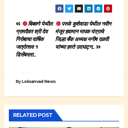
Post
बिबवणे येथील
परुळे कुशेवाडा येथील नवीन
ग्रामदैवत श्री देव
मंजूर हवामान मापक यंत्राचे
navigation
गिरोबाचा वार्षिक
जिल्हा बँक अध्यक्ष मनीष दळवी
जत्रोत्सव १
यांच्या हस्ते उदघाट्न..
डिसेंबरला..
By
Loksanvad News
RELATED POST