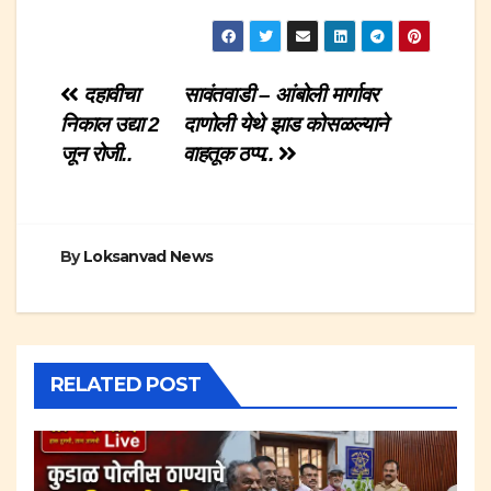
Post
दहावीचा
सावंतवाडी – आंबोली मार्गावर
निकाल उद्या 2
दाणोली येथे झाड कोसळल्याने
navigation
जून रोजी..
वाहतूक ठप्प..
By
Loksanvad News
RELATED POST