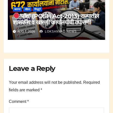
बातम्या
महिला
सिंधुदुर्ग
‘पॉश’ (POSH Act-2013) राज्यातील
शासकीय व खासगी कार्यालयांची तपासणी
मोहीम..
AUG 7, 2026
LOKSANVAD NEWS
Leave a Reply
Your email address will not be published.
Required
fields are marked
*
Comment
*