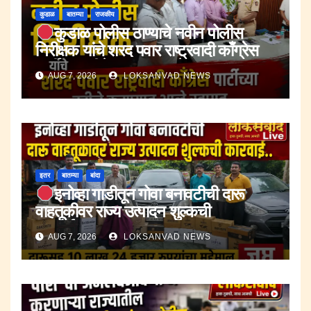
कुडाळ
बातम्या
राजकीय
कुडाळ पोलीस ठाण्याचे नवीन पोलीस
निरीक्षक यांचे शरद पवार राष्ट्रवादी काँग्रेस
पार्टीच्या वतीने करण्यात आले स्वागत.
AUG 7, 2026
LOKSANVAD NEWS
इतर
बातम्या
बांदा
इनोव्हा गाडीतून गोवा बनावटीची दारू
वाहतूकीवर राज्य उत्पादन शुल्कची
कारवाई.;दारूसह १० लाख २४ हजार रुपयांचा
AUG 7, 2026
LOKSANVAD NEWS
मुद्देमाल जप्त.