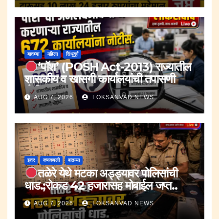
बातम्या
महिला
सिंधुदुर्ग
‘पॉश’ (POSH Act-2013) राज्यातील
शासकीय व खासगी कार्यालयांची तपासणी
मोहीम..
AUG 7, 2026
LOKSANVAD NEWS
इतर
कणकवली
बातम्या
तळेरे येथे मटका अड्ड्यावर पोलिसांची
धाड.;रोकड 42 हजारासह मोबाईल जप्त..
AUG 7, 2026
LOKSANVAD NEWS