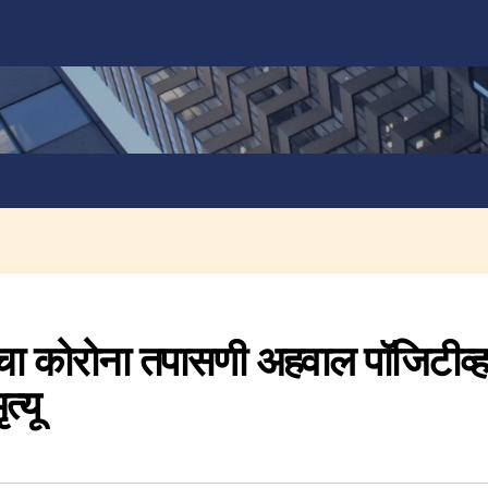
ंचा कोरोना तपासणी अहवाल पॉजिटीव्ह
्यू