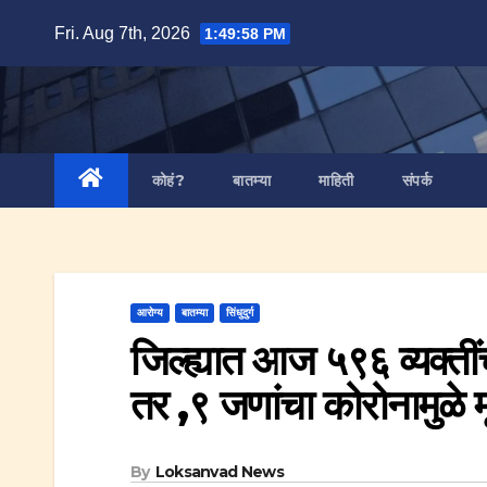
Skip
Fri. Aug 7th, 2026
1:49:59 PM
to
content
कोहं?
बातम्या
माहिती
संपर्क
आरोग्य
बातम्या
सिंधुदुर्ग
जिल्ह्यात आज ५९६ व्यक्ती
तर ,९ जणांचा कोरोनामुळे मृत
By
Loksanvad News