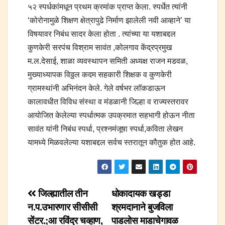
५२ स्पर्धकांमधून प्रथम क्रमांक प्राप्त केला. स्पर्धेत त्यांनी
‘कोरोनामुळे शिक्षण क्षेत्रापुढे निर्माण झालेली नवी आव्हाने’ या
विषयावर निबंध सादर केला होता . त्यांच्या या यशाबद्दल
कुणकेरी सरपंच विश्राम सावंत ,कोलगाव केंद्रप्रमुख
म.ल.देसाई, शाळा व्यवस्थापन समिती अध्यक्ष राजन मडवळ,
मुख्याध्यापक विठ्ठल कदम सहकारी शिक्षक व कुणकेरी
ग्रामस्थांनी अभिनंदन केले. गेले वर्षभर लाॅकडाऊन
कालावधीत विविध संस्था व मंडळानी जिल्हा व राज्यस्तरावर
आयोजित केलेल्या स्पर्धात्मक उपक्रमात सहभागी होऊन नीता
सावंत यांनी निबंध स्पर्धा, प्रश्नमंजूषा स्पर्धा,कविता लेखन
यामध्ये मिळवलेल्या यशाबद्दल सर्वच स्तरातून कौतुक होत आहे.
Post
जिल्ह्यातील तीन
धोकादायक खड्डा
न.प.उभारणार सीसीसी
श्रमदानाने बुजविला
navigation
सेंटर.;आ रविंद्र चव्हाण,
पाडलोस माडाचेगावळ