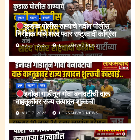
कुडाळ
बातम्या
राजकीय
कुडाळ पोलीस ठाण्याचे नवीन पोलीस
निरीक्षक यांचे शरद पवार राष्ट्रवादी काँग्रेस
पार्टीच्या वतीने करण्यात आले स्वागत.
AUG 7, 2026
LOKSANVAD NEWS
इतर
बातम्या
बांदा
इनोव्हा गाडीतून गोवा बनावटीची दारू
वाहतूकीवर राज्य उत्पादन शुल्कची
कारवाई.;दारूसह १० लाख २४ हजार रुपयांचा
AUG 7, 2026
LOKSANVAD NEWS
मुद्देमाल जप्त.