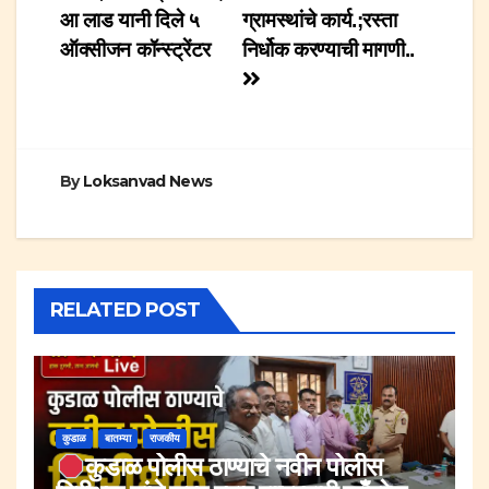
आ लाड यानी दिले ५
ग्रामस्थांचे कार्य.;रस्ता
ऑक्सीजन कॉन्स्ट्रेंटर
निर्धोक करण्याची मागणी..
By
Loksanvad News
RELATED POST
कुडाळ
बातम्या
राजकीय
कुडाळ पोलीस ठाण्याचे नवीन पोलीस