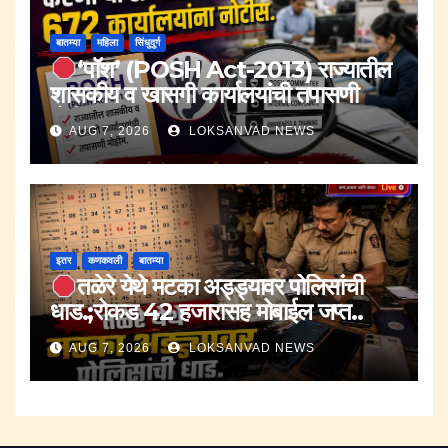
बातम्या
महिला
सिंधुदुर्ग
‘पॉश’ (POSH Act-2013) राज्यातील
शासकीय व खासगी कार्यालयांची तपासणी
मोहीम..
AUG 7, 2026
LOKSANVAD NEWS
इतर
कणकवली
बातम्या
तळेरे येथे मटका अड्ड्यावर पोलिसांची
धाड.;रोकड 42 हजारासह मोबाईल जप्त..
AUG 7, 2026
LOKSANVAD NEWS