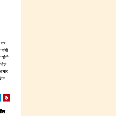
ा तर
 गांधी
 यांची
ामधील
 आभार
नाईक
तील