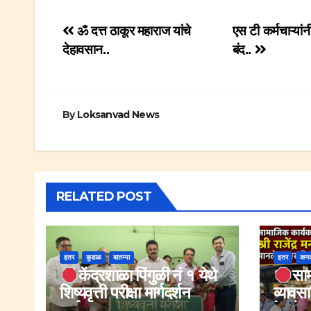
Post
ॐ दत्त ठाकूर महाराज यांचे
एस टी कर्मचाऱ्यां
देहावसान..
बंद..
navigation
By
Loksanvad News
RELATED POST
इतर
कुडाळ
बातम्या
इतर
कण
केंद्रशाळा पिंगुळी नं १ येथे
साम
शिष्यवृत्ती परीक्षा मार्गदर्शन
व्यावसा
वर्गाचा उत्साहात शुभारंभ.
पेडणेक