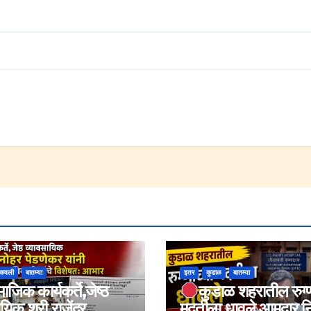
कवली
बातम्या
इतर
कुडाळ
बातम्या
ाजिक कार्यकर्ते,जेष्ठ
कुडाळ शहरातील रुग्ण
यिक श्री राजेंद्र
मदतीला धावले आमदार न