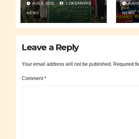
AUG 8, 2026
LOKSANVAD
AUG 8
जिल्हाध
आभार.
NEWS
NEWS
Leave a Reply
Your email address will not be published.
Required fi
Comment
*