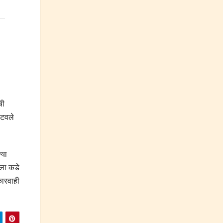
ची
ाटवले
्या
ळला कडे
कारवाही