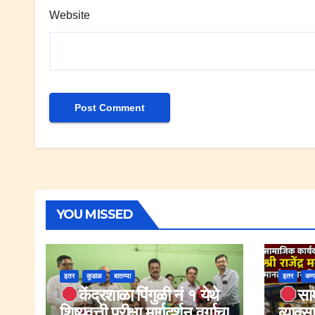
Website
YOU MISSED
इतर
कुडाळ
बातम्या
इतर
कण
केंद्रशाळा पिंगुळी नं १ येथे
साम
शिष्यवृत्ती परीक्षा मार्गदर्शन वर्गाचा
व्यावसा