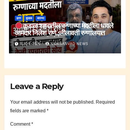
इतर
कुडाळ
बातम्या
कुडाळ शहरातील रुग्णाच्या मदतीला धावले
आमदार निलेश राणे.;लीलावती रुग्णालयात
केली उपचाराची सोय.
AUG 8, 2026
LOKSANVAD NEWS
Leave a Reply
Your email address will not be published.
Required
fields are marked
*
Comment
*