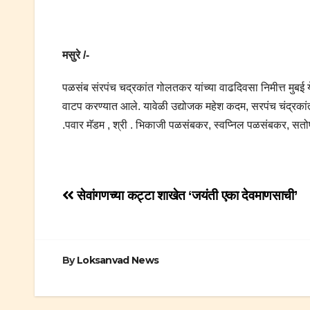
मसुरे /-
पळसंब संरपंच चद्रकांत गोलतकर यांच्या वाढदिवसा निमीत्त मुबई 
वाटप करण्यात आले. यावेळी उद्योजक महेश कदम, सरपंच चंद्रकांत ग
.पवार मॅडम , श्री . भिकाजी पळसंबकर, स्वप्निल पळसंबकर, सतोष
Post
सेवांगणच्या कट्टा शाखेत ‘जयंती एका देवमाणसाची’
navigation
By
Loksanvad News