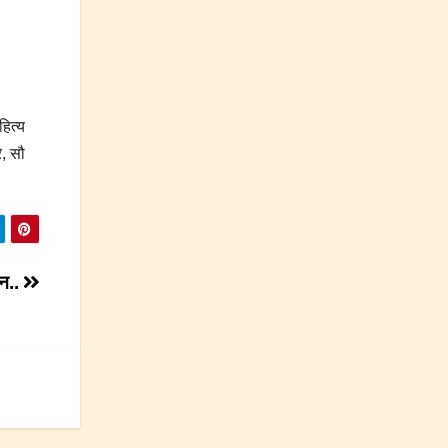
हित्य
े, सौ
टन..