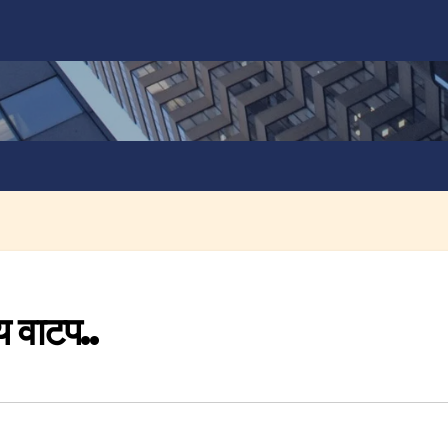
य वाटप..