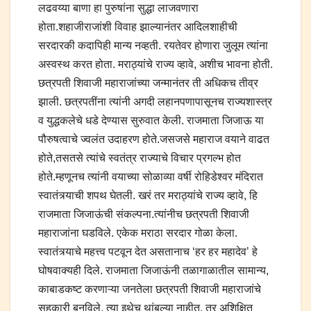
लढवय्या बाणा हा पुरुषांना सुद्धा लाजवणारा
होता.शहाजीराजांशी विवाह झाल्यानंतर आदिलशाहीची
सरदारकी कदापिही मान्य नव्हती. रयतेवर होणारा जुलूम त्यांना
अस्वस्थ करत होता. मराठ्यांचे राज्य व्हावे, अशीच भावना होती.
छत्रपती शिवाजी महाराजांच्या जन्मानंतर ती अधिकच तीव्र
झाली. छत्रपतींना त्यांनी अगदी लहानपणापासूनच राज्यशास्त्र
व युद्धकलेचे धडे देण्यास सुरुवात केली. राजमाता जिजाऊ या
पौरुषत्वाचे ज्वलंत उदाहरण होते.जसजसे महाराज वयाने वाढत
होते,तसतसे त्यांचे स्वतंत्र राज्याचे विचार प्रगल्भ होत
होते.म्हणूनच त्यांनी वयाच्या सोळाव्या वर्षी रोहिडेश्वर मंदिरात
स्वातंत्र्याची शपथ घेतली. खरं तर मराठ्यांचे राज्य व्हावे, हि
राजमाता जिजाऊंची संकल्पना.त्यांनीच छत्रपती शिवाजी
महाराजांना घडविले. एकेक मराठा सरदार गोळा केला.
स्वातंत्र्याचे महत्त्व पटवून देत असतानाच ‘हर हर महादेव’ हे
घोषवाक्यही दिले. राजमाता जिजाऊंनी तळागाळातील सामान्य,
काबाडकष्ट करणाऱ्या जनतेला छत्रपती शिवाजी महाराजांचे
सहकारी बनविले. त्या इथेच थांबल्या नाहीत, तर अशिक्षित