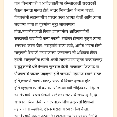
याच निजामशाही व आदिलशाहीच्या अंमलाखाली सरदारकी
घेऊन धन्यता मानत होते. मात्र जिजाऊंना हे मान्य नव्हते.
जिजाऊंनी लहानपणीच शस्त्र कला अवगत केली आणि त्याचा
लढवय्या बाणा हा पुरुषांना सुद्धा लाजवणारा
होता.शहाजीराजांशी विवाह झाल्यानंतर आदिलशाहीची
सरदारकी कदापिही मान्य नव्हती. रयतेवर होणारा जुलूम त्यांना
अस्वस्थ करत होता. मराठ्यांचे राज्य व्हावे, अशीच भावना होती.
छत्रपती शिवाजी महाराजांच्या जन्मानंतर ती अधिकच तीव्र
झाली. छत्रपतींना त्यांनी अगदी लहानपणापासूनच राज्यशास्त्र
व युद्धकलेचे धडे देण्यास सुरुवात केली. राजमाता जिजाऊ या
पौरुषत्वाचे ज्वलंत उदाहरण होते.जसजसे महाराज वयाने वाढत
होते,तसतसे त्यांचे स्वतंत्र राज्याचे विचार प्रगल्भ होत
होते.म्हणूनच त्यांनी वयाच्या सोळाव्या वर्षी रोहिडेश्वर मंदिरात
स्वातंत्र्याची शपथ घेतली. खरं तर मराठ्यांचे राज्य व्हावे, हि
राजमाता जिजाऊंची संकल्पना.त्यांनीच छत्रपती शिवाजी
महाराजांना घडविले. एकेक मराठा सरदार गोळा केला.
स्वातंत्र्याचे महत्त्व पटवून देत असतानाच ‘हर हर महादेव’ हे