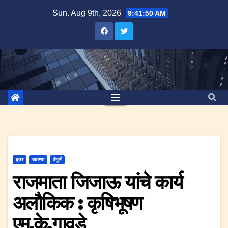
Skip
Sun. Aug 9th, 2026
9:41:51 AM
to
content
इतर
बातम्या
वेंगुर्ले
राजमाता जिजाऊ यांचे कार्य
अलौकिक : कृषिभूषण
एम.के.गावडे