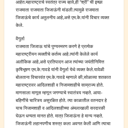
आहेत.महाराष्ट्राचे स्वतंत्र राज्य व्हावे,ही “श्री” ची इच्छा
राजमाता राजमाता जिजाऊंनी मांडली.त्यामुळे राजमाता
जिजाऊंचे कार्य अतुलनीय आहे,असे एम.के.यांनी विचार व्यक्त
केले.
वेंगुर्ला
राजमाता जिजाऊ यांचे पुण्यस्मरण करणे हे प्रत्येक
महाराष्ट्रीयन व्यक्तीचे कर्तव्य आहे.त्यांनी केलेले कार्य
अलौकिक आहे,असे प्रतिपादन आज त्यांच्या जयंतीनिमित्त
कृषिभूषण एम.के.गावडे यांनी वेंगुर्ला येथे व्यक्त केले.यावेळी
बोलताना विचारवंत एम.के.गावडे म्हणाले की,सोळाव्या शतकात
महाराष्ट्रावर आदिलशाही व निजामशाहीचे साम्राज्य होते.
माणसाला माणूस म्हणून जगण्याचे स्वातंत्र्य नव्हते. आया-
बहिणींचे चारित्र्य असुरक्षित होते. त्या काळातील वतनदार हे
याच निजामशाही व आदिलशाहीच्या अंमलाखाली सरदारकी
घेऊन धन्यता मानत होते. मात्र जिजाऊंना हे मान्य नव्हते.
जिजाऊंनी लहानपणीच शस्त्र कला अवगत केली आणि त्याचा