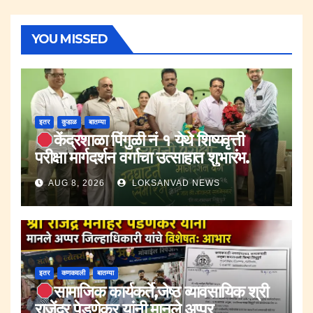
YOU MISSED
इतर
कुडाळ
बातम्या
केंद्रशाळा पिंगुळी नं १ येथे शिष्यवृत्ती
परीक्षा मार्गदर्शन वर्गाचा उत्साहात शुभारंभ.
AUG 8, 2026
LOKSANVAD NEWS
इतर
कणकवली
बातम्या
सामाजिक कार्यकर्ते,जेष्ठ व्यावसायिक श्री
राजेंद्र पेडणेकर यांनी मानले अप्पर