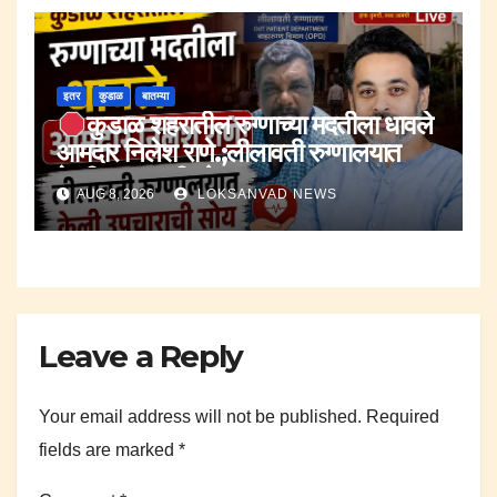
इतर
कुडाळ
बातम्या
कुडाळ शहरातील रुग्णाच्या मदतीला धावले
आमदार निलेश राणे.;लीलावती रुग्णालयात
केली उपचाराची सोय.
AUG 8, 2026
LOKSANVAD NEWS
Leave a Reply
Your email address will not be published.
Required
fields are marked
*