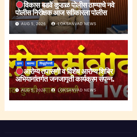
विकास बडवे कुडाळ पोलीस ठाण्याचे नवे
पोलीस निरीक्षक आज स्वीकारला पोलीस
निरीक्षक पदाचा पदभार..
AUG 5, 2026
LOKSANVAD NEWS
इतर
बातम्या
सिंधुदुर्गनगरी
आरोग्य तपासणी व विशेष आरोग्य शिबिर
अभियानांतर्गत जनजागृती कार्यक्रम संपन्न.
AUG 5, 2026
LOKSANVAD NEWS