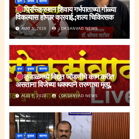
इतर
ओरोस
बातम्या
प्रिस्क्रिप्शन शिवाय गर्भपाताच्या गोळ्या
विकल्यास होणार कारवाई.;शल्य चिकित्सक
डॉ.श्रीपाद पाटील.
AUG 5, 2026
LOKSANVAD NEWS
इतर
कुडाळ
बातम्या
कुडाळमध्ये विद्युत जोडणीचे काम करीत
असताना विजेच्या धक्क्याने तरुणाचा मृत्यू.
AUG 5, 2026
LOKSANVAD NEWS
इतर
कुडाळ
बातम्या