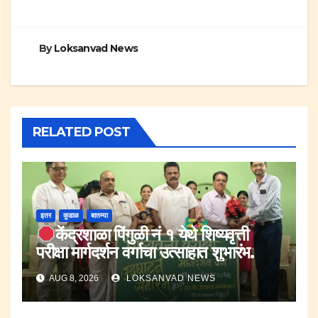
By
Loksanvad News
RELATED POST
इतर
कुडाळ
बातम्या
केंद्रशाळा पिंगुळी नं १ येथे शिष्यवृत्ती
परीक्षा मार्गदर्शन वर्गाचा उत्साहात शुभारंभ.
AUG 8, 2026
LOKSANVAD NEWS