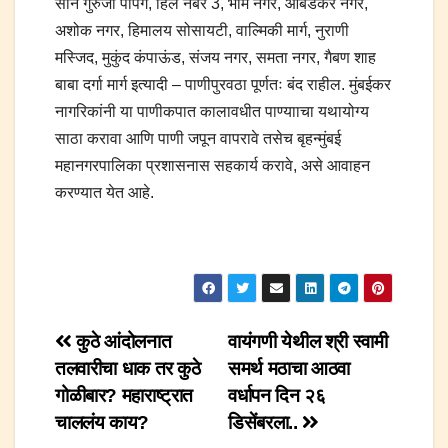
साने गुरुजी पंपिंग, हिल नंबर 3, भीम नगर, आंबेडकर नगर,
अशोक नगर, हिमालय सोसायटी, वाल्मिकी मार्ग, नुराणी
मस्जिद, मुकुंद कंपाऊंड, संजय नगर, समता नगर, गैबण शाह
बाबा दर्गा मार्ग इत्यादी – पाणीपुरवठा पूर्णतः बंद राहील. मुंबईकर
नागरिकांनी या पाणीकपात कालावधीत पाण्यााचा यथायोग्य
साठा करावा आणि पाणी जपून वापरावे तसेच बृहन्मुंबई
महानगरपालिका प्रशासनास सहकार्य करावे, असे आवाहन
करण्यात येत आहे.
Post
कुठे आंदोलनात
वायंगणी येथील श्री स्वामी
तलवारीचा धाक तर कुठे
समर्थ मठाचा आठवा
navigation
गोळीबार? महाराष्ट्रात
वर्धापन दिन २६
चाललंय काय?
डिसेंबरला..