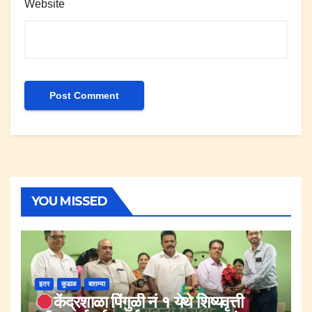
Website
YOU MISSED
इतर
कुडाळ
बातम्या
केंद्रशाळा पिंगुळी नं १ येथे शिष्यवृत्ती