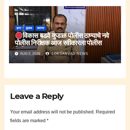
इतर
कुडाळ
बातम्या
विकास बडवे कुडाळ पोलीस ठाण्याचे नवे
पोलीस निरीक्षक आज स्वीकारला पोलीस
निरीक्षक पदाचा पदभार..
AUG 5, 2026
LOKSANVAD NEWS
Leave a Reply
Your email address will not be published.
Required
fields are marked
*