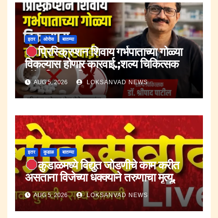
इतर
ओरोस
बातम्या
प्रिस्क्रिप्शन शिवाय गर्भपाताच्या गोळ्या
विकल्यास होणार कारवाई.;शल्य चिकित्सक
डॉ.श्रीपाद पाटील.
AUG 5, 2026
LOKSANVAD NEWS
इतर
कुडाळ
बातम्या
कुडाळमध्ये विद्युत जोडणीचे काम करीत
असताना विजेच्या धक्क्याने तरुणाचा मृत्यू.
AUG 5, 2026
LOKSANVAD NEWS