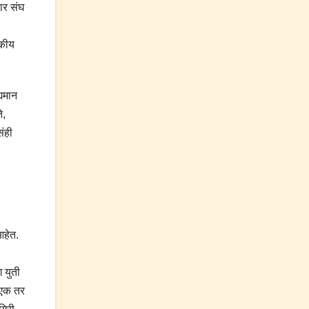
ार संघ
जकीय
्यमान
े,
ंही
आहेत.
 युती
.एक तर