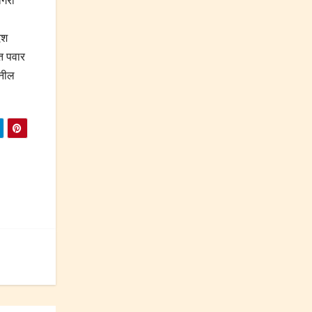
गिरी
ेश
त पवार
ुनील