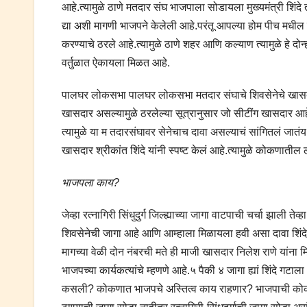
आहे.त्यामुळे ठाणे मतदार संघ भाजपाला सोडायला मुख्यमंत्री शिंद
द्या अशी मागणी भाजपने केलेली आहे.परंतू आपल्या होम पीच मधील 
करण्याचे ठरले आहे.त्यामुळे ठाणे शहर आणि कल्याण त्यामुळे हे दो
वर्तुळात ऐकायला मिळत आहे.
पालघर लोकसभा पालघर लोकसभा मतदार संघाचे शिवसेनेचे खासदार राज
खासदार असल्यामुळे ठरलेल्या सूत्रानुसार जो सीटींग खासदार आहे.र
त्यामुळे या म तदारसंघावर सेनेचाच दावा असल्याचं सांगितलं जा
खासदार श्रीकांत शिंदे यांनी स्पष्ट केलं आहे.त्यामुळे कोकणातील 
भाजपला काय?
जेव्हा रत्नागिरी सिंधुदुर्ग जिल्ह्याच्या जागा वाटपाची चर्चा झाली ते
शिवसेनेची जागा आहे आणि आम्हाला मिळायला हवी असा दावा शिंदे
मागच्या वेळी दोन नंबरची मते ही माजी खासदार निलेश राणे यांना 
भाजपच्या कार्यकत्यांचे म्हणणे आहे.५ पैकी ४ जागा ह्यां शिं
कसली? कोकणात भाजपचे अस्तित्व काय राहणार? भाजपाची कोकण