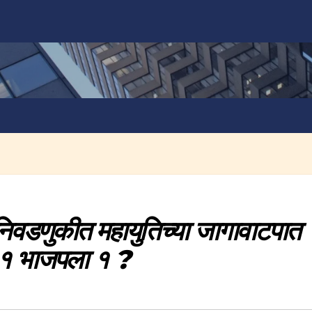
डणुकीत महायुतिच्या जागावाटपात
ा १ भाजपला १ ?