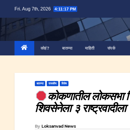
Skip
Fri. Aug 7th, 2026
4:11:19 PM
to
content
कोहं?
बातम्या
माहिती
संपर्क
बातम्या
राजकीय
विशेष
कोकणातील लोकसभा निव
शिवसेनेला ३ राष्ट्रवादील
By
Loksanvad News