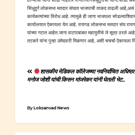
ठाण्याची जागा सोडा नाहीतर रत्नागिरी-सिंधुदुर्गाची जागा.सोडा असं
सिंधुदुर्ग लोकसभा मतदार संघात भाजपाची ताकद वाढली आहे,असं नेत्
कार्यकत्यांच्या विरोध आहे. त्यामुळे ही जागा भाजपला सोडल्याशिवा
कार्यालयात ऐकायला येत आहे. रायगड लोकसभा मतदार संघ रायग
यांच्या गटात आहेत.जागा वाटपाबाबत महायुतीचे जे सूत्र ठरले आ
तटकरे यांना पुन्हा उमेदवारी मिळणार आहे, अशी चचर्चा ऐकायला 
Post
शासकीय मेडिकल कॉलेजच्या नवनिर्वाचित अधिष्ठत
मनोज जोशी यांची किसन मांजरेकर यांनी घेतली भेट..
navigation
By
Loksanvad News