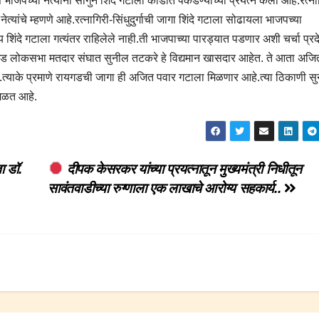
 भाजपच्या नेत्यानी सांगुन शिंदे गटाला कोंडीत पकडण्याच्या प्रयत्न केला आहे.रत्ना
यांचे म्हणणे आहे.रत्नागिरी-सिंधुदुर्गाची जागा शिंदे गटाला सोढायला भाजपच्या
य शिंदे गटाला गत्यंतर राहिलेले नाही.ती भाजपाच्या पारड्यात पडणार अशी चर्चा प्रद
ड लोकसभा मतदार संघात सुनील तटकरे हे विद्यमान खासदार आहेत. ते आता अजि
हे.त्याके प्रमाणे रायगडची जागा ही अजित पवार गटाला मिळणार आहे.त्या ठिकाणी स
मिळत आहे.
ा डॉ.
दीपक केसरकर यांच्या प्रयत्नातून मुख्यमंत्री निधीतून
सावंतवाडीच्या रुग्णाला एक लाखाचे आरोग्य सहकार्य..