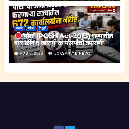
बातम्या
महिला
सिंधुदुर्ग
‘पॉश’ (POSH Act-2013) राज्यातील
शासकीय व खासगी कार्यालयांची तपासणी
मोहीम..
AUG 7, 2026
LOKSANVAD NEWS