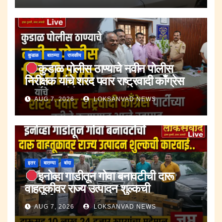
कुडाळ
बातम्या
राजकीय
कुडाळ पोलीस ठाण्याचे नवीन पोलीस
निरीक्षक यांचे शरद पवार राष्ट्रवादी काँग्रेस
पार्टीच्या वतीने करण्यात आले स्वागत.
AUG 7, 2026
LOKSANVAD NEWS
इतर
बातम्या
बांदा
इनोव्हा गाडीतून गोवा बनावटीची दारू
वाहतूकीवर राज्य उत्पादन शुल्कची
कारवाई.;दारूसह १० लाख २४ हजार रुपयांचा
AUG 7, 2026
LOKSANVAD NEWS
मुद्देमाल जप्त.