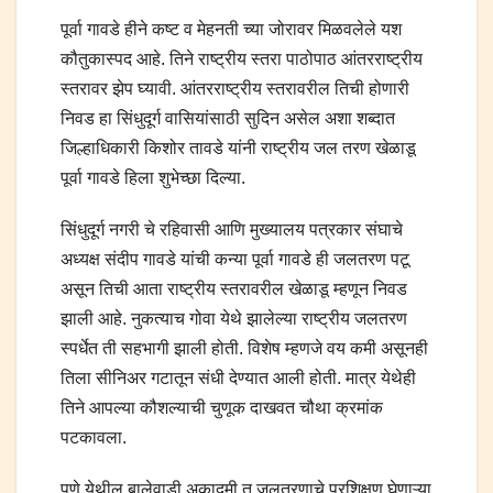
पूर्वा गावडे हीने कष्ट व मेहनती च्या जोरावर मिळवलेले यश
कौतुकास्पद आहे. तिने राष्ट्रीय स्तरा पाठोपाठ आंतरराष्ट्रीय
स्तरावर झेप घ्यावी. आंतरराष्ट्रीय स्तरावरील तिची होणारी
निवड हा सिंधुदूर्ग वासियांसाठी सुदिन असेल अशा शब्दात
जिल्हाधिकारी किशोर तावडे यांनी राष्ट्रीय जल तरण खेळाडू
पूर्वा गावडे हिला शुभेच्छा दिल्या.
सिंधुदूर्ग नगरी चे रहिवासी आणि मुख्यालय पत्रकार संघाचे
अध्यक्ष संदीप गावडे यांची कन्या पूर्वा गावडे ही जलतरण पटू
असून तिची आता राष्ट्रीय स्तरावरील खेळाडू म्हणून निवड
झाली आहे. नुकत्याच गोवा येथे झालेल्या राष्ट्रीय जलतरण
स्पर्धेत ती सहभागी झाली होती. विशेष म्हणजे वय कमी असूनही
तिला सीनिअर गटातून संधी देण्यात आली होती. मात्र येथेही
तिने आपल्या कौशल्याची चुणूक दाखवत चौथा क्रमांक
पटकावला.
पुणे येथील बालेवाडी अकादमी त जलतरणाचे प्रशिक्षण घेणाऱ्या