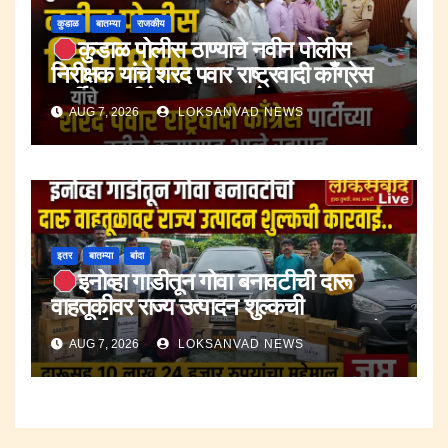
कुडाळ
बातम्या
राजकीय
कुडाळ पोलीस ठाण्याचे नवीन पोलीस
निरीक्षक यांचे शरद पवार राष्ट्रवादी काँग्रेस
पार्टीच्या वतीने करण्यात आले स्वागत.
AUG 7, 2026
LOKSANVAD NEWS
इतर
बातम्या
बांदा
इनोव्हा गाडीतून गोवा बनावटीची दारू
वाहतूकीवर राज्य उत्पादन शुल्कची
कारवाई.;दारूसह १० लाख २४ हजार रुपयांचा
AUG 7, 2026
LOKSANVAD NEWS
मुद्देमाल जप्त.