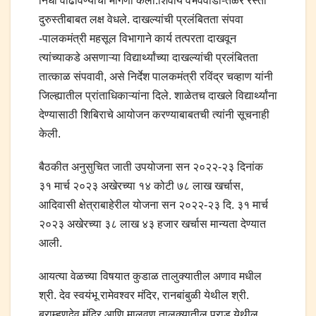
निधी वाढविण्याची मागणी केली.शिवाय वैभववाडी-तळेरे रस्ता
दुरुस्तीबाबत लक्ष वेधले. दाखल्यांची प्रलंबितता संपवा
-पालकमंत्री महसूल विभागाने कार्य तत्परता दाखवून
त्यांच्याकडे असणाऱ्या विद्यार्थ्यांच्या दाखल्यांची प्रलंबितता
तात्काळ संपवावी, असे निर्देश पालकमंत्री रविंद्र चव्हाण यांनी
जिल्ह्यातील प्रांताधिकाऱ्यांना दिले. शाळेतच दाखले विद्यार्थ्यांना
देण्यासाठी शिबिराचे आयोजन करण्याबाबतची त्यांनी सूचनाही
केली.
बैठकीत अनुसुचित जाती उपयोजना सन २०२२-२३ दिनांक
३१ मार्च २०२३ अखेरच्या १४ कोटी ७८ लाख खर्चास,
आदिवासी क्षेत्राबाहेरील योजना सन २०२२-२३ दि. ३१ मार्च
२०२३ अखेरच्या ३८ लाख ४३ हजार खर्चास मान्यता देण्यात
आली.
आयत्या वेळच्या विषयात कुडाळ तालुक्यातील अणाव मधील
श्री. देव स्वयंभू रामेवश्वर मंदिर, रानबांबुळी येथील श्री.
ब्राम्हणदेव मंदिर आणि मालवण तालुक्यातील पराड येथील