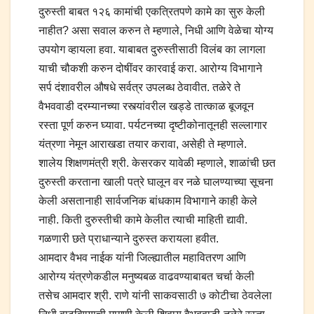
दुरुस्ती बाबत १२६ कामांची एकत्रितपणे कामे का सुरु केली
नाहीत? असा सवाल करुन ते म्हणाले, निधी आणि वेळेचा योग्य
उपयोग व्हायला हवा. याबाबत दुरुस्तीसाठी विलंब का लागला
याची चौकशी करुन दोषींवर कारवाई करा. आरोग्य विभागाने
सर्प दंशावरील औषधे सर्वत्र उपलब्ध ठेवावीत. तळेरे ते
वैभववाडी दरम्यानच्या रस्त्यांवरील खड्डे तात्काळ बूजवून
रस्ता पूर्ण करुन घ्यावा. पर्यटनच्या दृष्टीकोनातूनही सल्लागार
यंत्रणा नेमून आराखडा तयार करावा, असेही ते म्हणाले.
शालेय शिक्षणमंत्री श्री. केसरकर यावेळी म्हणाले, शाळांची छत
दुरुस्ती करताना खाली पत्रे घालून वर नळे घालण्याच्या सूचना
केली असतानाही सार्वजनिक बांधकाम विभागाने काही केले
नाही. किती दुरुस्तीची कामे केलीत त्याची माहिती द्यावी.
गळणारी छते प्राधान्याने दुरुस्त करायला हवीत.
आमदार वैभव नाईक यांनी जिल्ह्यातील महावितरण आणि
आरोग्य यंत्रणेकडील मनुष्यबळ वाढवण्याबाबत चर्चा केली
तसेच आमदार श्री. राणे यांनी साकवसाठी ७ कोटीचा ठेवलेला