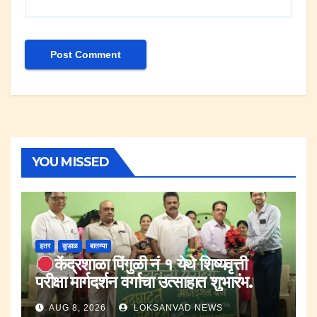
YOU MISSED
इतर
कुडाळ
बातम्या
केंद्रशाळा पिंगुळी नं १ येथे शिष्यवृत्ती
परीक्षा मार्गदर्शन वर्गाचा उत्साहात शुभारंभ.
AUG 8, 2026
LOKSANVAD NEWS