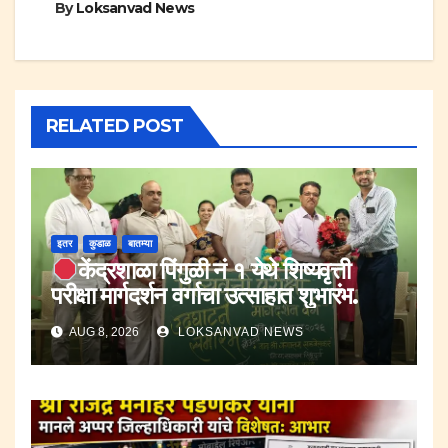
By
Loksanvad News
RELATED POST
इतर
कुडाळ
बातम्या
केंद्रशाळा पिंगुळी नं १ येथे शिष्यवृत्ती
परीक्षा मार्गदर्शन वर्गाचा उत्साहात शुभारंभ.
AUG 8, 2026
LOKSANVAD NEWS