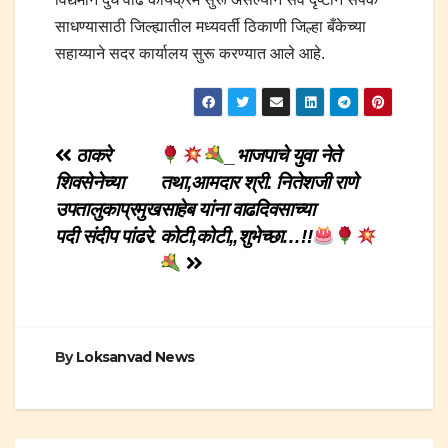
साधण्यासाठी जिल्ह्यातील मध्यवर्ती ठिकाणी जिल्हा बँकेच्या
सहाय्याने सदर कार्यालय सुरू करण्यात आले आहे.
Post
ठाकरे
_भाजपाचे युवा नेते
शिवसेनेच्या
तथा,आमदार श्री. नितेशजी राणे
navigation
उपतालुकाप्रमुख
साहेब यांना वाढदिवसाच्या
पदी संदीप पांढरे.
कोटी,कोटी,,शुभेच्छा…!!
By
Loksanvad News