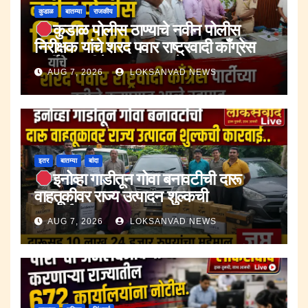
कुडाळ
बातम्या
राजकीय
कुडाळ पोलीस ठाण्याचे नवीन पोलीस
निरीक्षक यांचे शरद पवार राष्ट्रवादी काँग्रेस
पार्टीच्या वतीने करण्यात आले स्वागत.
AUG 7, 2026
LOKSANVAD NEWS
इतर
बातम्या
बांदा
इनोव्हा गाडीतून गोवा बनावटीची दारू
वाहतूकीवर राज्य उत्पादन शुल्कची
कारवाई.;दारूसह १० लाख २४ हजार रुपयांचा
AUG 7, 2026
LOKSANVAD NEWS
मुद्देमाल जप्त.