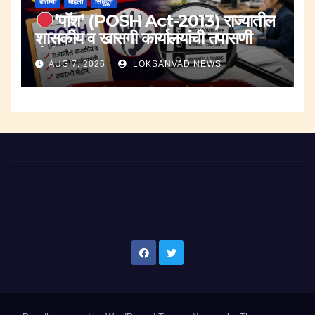
बातम्या
महिला
सिंधुदुर्ग
‘पॉश’ (POSH Act-2013) राज्यातील
शासकीय व खासगी कार्यालयांची तपासणी
मोहीम..
AUG 7, 2026
LOKSANVAD NEWS