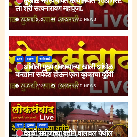
कुडाळ नगरपंचायत कार्यालयात १०ऑगस्ट
ला श्री सत्यनारायण महापूजा.
AUG 9, 2026
LOKSANVAD NEWS
इतर
बातम्या
सावंतवाडी
आंबोली मुख्य धबधब्याच्या खाली आंघोळ
करताना सर्पदंश होऊन एका युवकाचा दुर्दैवी
मृत्यू.
AUG 9, 2026
LOKSANVAD NEWS
इतर
कुडाळ
बातम्या
देवळी समाजाच्या वतीने वालावल येथील