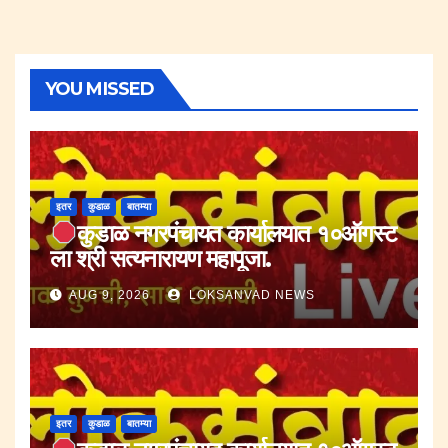
YOU MISSED
इतर
कुडाळ
बातम्या
कुडाळ नगरपंचायत कार्यालयात १०ऑगस्ट
ला श्री सत्यनारायण महापूजा.
AUG 9, 2026
LOKSANVAD NEWS
इतर
कुडाळ
बातम्या