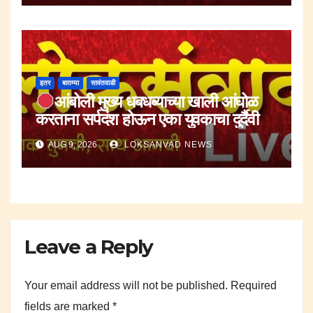
इतर
बातम्या
सावंतवाडी
आंबोली मुख्य धबधब्याच्या खाली आंघोळ
करताना सर्पदंश होऊन एका युवकाचा दुर्दैवी
मृत्यू.
AUG 9, 2026
LOKSANVAD NEWS
Leave a Reply
Your email address will not be published.
Required
fields are marked
*