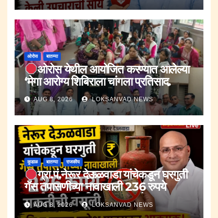
ओरोस
बातम्या
ओरोस येथील आयोजित करण्यात आलेल्या
‘मेगा आरोग्य शिबिराला चांगला प्रतिसाद.
AUG 8, 2026
LOKSANVAD NEWS
कुडाळ
बातम्या
राजकीय
ग्रा.पं.नेरूर देऊळवाडा यांचेकडून घरगुती
गॅस तपासणीच्या नावाखाली 236 रुपये
सक्तीची वसुली.;जि.प.सदस्य रूपेश पावसकर
AUG 8, 2026
LOKSANVAD NEWS
आक्रमक.