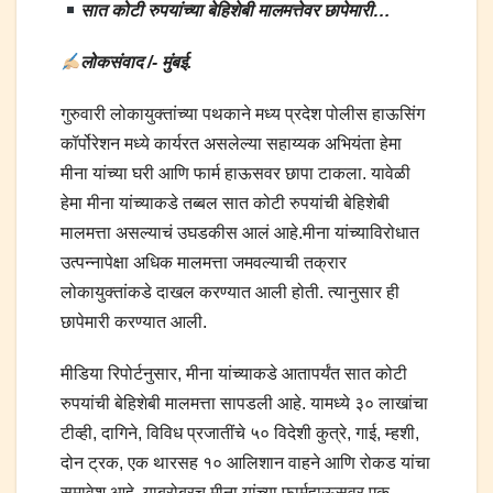
सात कोटी रुपयांच्या बेहिशेबी मालमत्तेवर छापेमारी…
लोकसंवाद /- मुंबई.
गुरुवारी लोकायुक्तांच्या पथकाने मध्य प्रदेश पोलीस हाऊसिंग
कॉर्पोरेशन मध्ये कार्यरत असलेल्या सहाय्यक अभियंता हेमा
मीना यांच्या घरी आणि फार्म हाऊसवर छापा टाकला. यावेळी
हेमा मीना यांच्याकडे तब्बल सात कोटी रुपयांची बेहिशेबी
मालमत्ता असल्याचं उघडकीस आलं आहे.मीना यांच्याविरोधात
उत्पन्नापेक्षा अधिक मालमत्ता जमवल्याची तक्रार
लोकायुक्तांकडे दाखल करण्यात आली होती. त्यानुसार ही
छापेमारी करण्यात आली.
मीडिया रिपोर्टनुसार, मीना यांच्याकडे आतापर्यंत सात कोटी
रुपयांची बेहिशेबी मालमत्ता सापडली आहे. यामध्ये ३० लाखांचा
टीव्ही, दागिने, विविध प्रजातींचे ५० विदेशी कुत्रे, गाई, म्हशी,
दोन ट्रक, एक थारसह १० आलिशान वाहने आणि रोकड यांचा
समावेश आहे. याबरोबरच मीना यांच्या फार्महाऊसवर एक