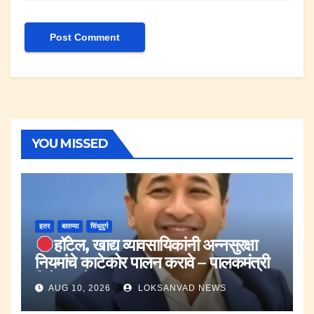
YOU MISSED
इतर
बातम्या
सिंधुदुर्ग
हॉटेल, खाद्य व्यावसायिकांनी अन्नसुरक्षा
नियमांचे काटेकोर पालन करावे – पालकमंत्री
नितेश राणे.
AUG 10, 2026
LOKSANVAD NEWS