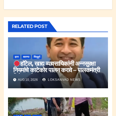
RELATED POST
इतर
बातम्या
सिंधुदुर्ग
हॉटेल, खाद्य व्यावसायिकांनी अन्नसुरक्षा
नियमांचे काटेकोर पालन करावे – पालकमंत्री
नितेश राणे.
AUG 10, 2026
LOKSANVAD NEWS