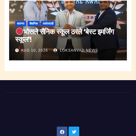
बातम्या
शैक्षणिक
सावंतवाडी
भोसले सैनिक स्कूल ठरले ‘बेस्ट इमर्जिंग
स्कूल’!
AUG 10, 2026
LOKSANVAD NEWS