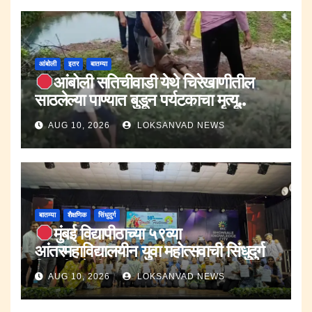
आंबोली
इतर
बातम्या
आंबोली सतिचीवाडी येथे चिरेखाणीतील
साठलेल्या पाण्यात बुडून पर्यटकाचा मृत्यू..
AUG 10, 2026
LOKSANVAD NEWS
बातम्या
शैक्षणिक
सिंधुदुर्ग
मुंबई विद्यापीठाच्या ५९व्या
आंतरमहाविद्यालयीन युवा महोत्सवाची सिंधुदुर्ग
विभागीय फेरी उत्साहात.
AUG 10, 2026
LOKSANVAD NEWS