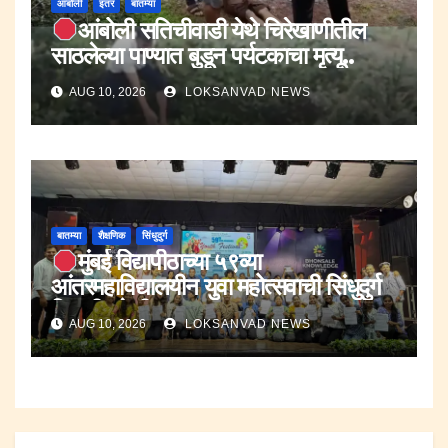
आंबोली
इतर
बातम्या
आंबोली सतिचीवाडी येथे चिरेखाणीतील
साठलेल्या पाण्यात बुडून पर्यटकाचा मृत्यू..
AUG 10, 2026
LOKSANVAD NEWS
बातम्या
शैक्षणिक
सिंधुदुर्ग
मुंबई विद्यापीठाच्या ५९व्या
आंतरमहाविद्यालयीन युवा महोत्सवाची सिंधुदुर्ग
विभागीय फेरी उत्साहात.
AUG 10, 2026
LOKSANVAD NEWS