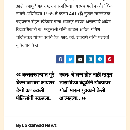
झाले. त्यामुळे महाराष्ट्र नगरपरिषदा नगरपंचायती व औद्योगिक
नागरी अधिनियम 1965 चे कलम 441 (ई) नुसार नगरसेवक
पदावरून रोहन खेडेकर याना अपात्र ठरवत असल्याचे आदेश
जिल्हाधिकारी के. मंजुलक्ष्मी यांनी काढले आहेत. योगेश
चांदोसकर यांच्या वतीने ऍड. आर. व्ही. रावराणे यांनी यशस्वी
युक्तिवाद केला.
Post
कत्तलखान्यात गुरे
स्वतः चे लग्न होत नाही म्हणून
घेउन जाणारा आयशर
ठासणीच्या बंदूकीने डोक्यावर
navigation
टेम्पो कणकवली
गोळी मारुन युवकाने केली
पोलिसांनी पकडला..
आत्महत्या..
By
Loksanvad News