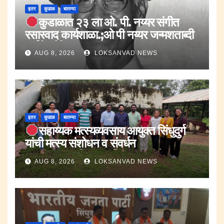
इतर
कुडाळ
बातम्या
कुडाळात २३ ला ओ. पी. नय्यर संगीत
रसास्वाद कार्यशाळा.;ओ पी नय्यर जन्मशताब्दी
वर्षाचे औचित्य.
AUG 8, 2026
LOKSANVAD NEWS
इतर
कुडाळ
बातम्या
सहाय्यक मत्स्यव्यवसाय आयुक्त सिंधुदुर्ग
यांची मत्स्य संशोधन व संवर्धन
प्रकल्प,उद्यानविद्या महाविद्यालय मुळदेला
AUG 8, 2026
LOKSANVAD NEWS
सहकाऱ्यांसह भेट.