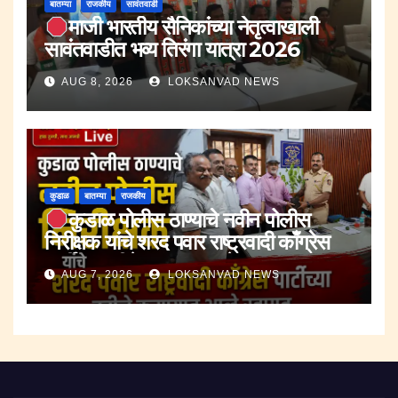
बातम्या
राजकीय
सावंतवाडी
माजी भारतीय सैनिकांच्या नेतृत्वाखाली
सावंतवाडीत भव्य तिरंगा यात्रा 2026
AUG 8, 2026
LOKSANVAD NEWS
कुडाळ
बातम्या
राजकीय
कुडाळ पोलीस ठाण्याचे नवीन पोलीस
निरीक्षक यांचे शरद पवार राष्ट्रवादी काँग्रेस
पार्टीच्या वतीने करण्यात आले स्वागत.
AUG 7, 2026
LOKSANVAD NEWS