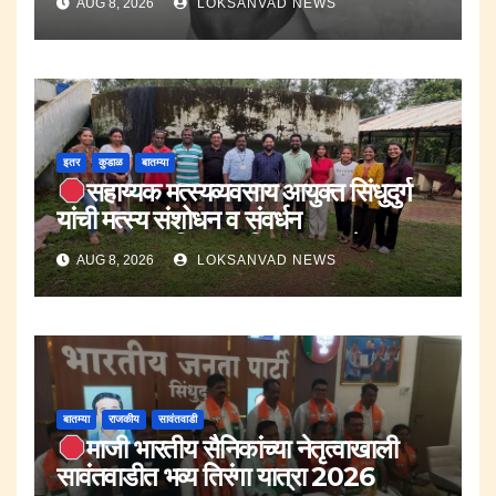
AUG 8, 2026
LOKSANVAD NEWS
इतर
कुडाळ
बातम्या
सहाय्यक मत्स्यव्यवसाय आयुक्त सिंधुदुर्ग
यांची मत्स्य संशोधन व संवर्धन
प्रकल्प,उद्यानविद्या महाविद्यालय मुळदेला
AUG 8, 2026
LOKSANVAD NEWS
सहकाऱ्यांसह भेट.
बातम्या
राजकीय
सावंतवाडी
माजी भारतीय सैनिकांच्या नेतृत्वाखाली
सावंतवाडीत भव्य तिरंगा यात्रा 2026