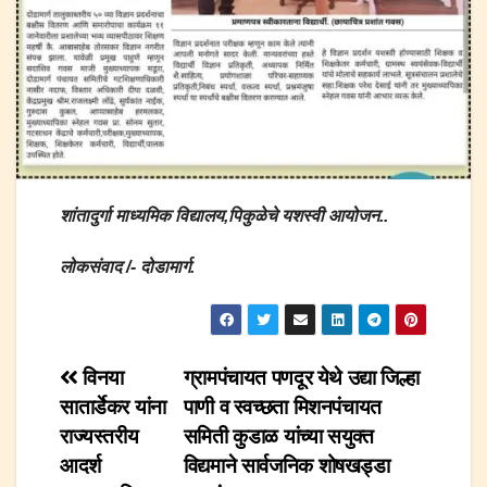
शांतादुर्गा माध्यमिक विद्यालय,पिकुळेचे यशस्वी आयोजन..
लोकसंवाद /- दोडामार्ग.
Post
विनया
ग्रामपंचायत पणदूर येथे उद्या जिल्हा
सातार्डेकर यांना
पाणी व स्वच्छता मिशनपंचायत
navigation
राज्यस्तरीय
समिती कुडाळ यांच्या सयुक्त
आदर्श
विद्यमाने सार्वजनिक शोषखड्डा