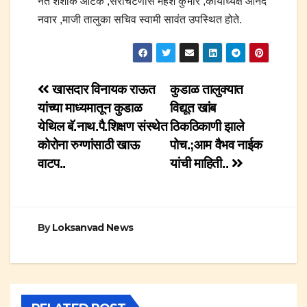
नेते शशांक आटक ,सरचिटणीस महेश कुंभार ,कार्याध्यक्ष आनंद
नवार ,माजी तालुका सचिव स्वामी सावंत उपस्थित होते.
Post
खासदार विनायक राऊत
कुडाळ तालुक्यात
यांच्या माध्यमातून कुडाळ
विद्यूत खांब
navigation
येथिल बॅ.नाथ.पै.शिक्षण संस्थेत
ठिकठिकाणी झाले
कोरोना रुग्णांसाठी खाऊ
पोच.;आम वैभव नाईक
वाटप..
यांची माहिती..
By
Loksanvad News