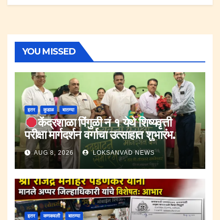
YOU MISSED
इतर
कुडाळ
बातम्या
केंद्रशाळा पिंगुळी नं १ येथे शिष्यवृत्ती
परीक्षा मार्गदर्शन वर्गाचा उत्साहात शुभारंभ.
AUG 8, 2026
LOKSANVAD NEWS
इतर
कणकवली
बातम्या