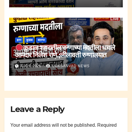
इतर
कुडाळ
बातम्या
कुडाळ शहरातील रुग्णाच्या मदतीला धावले
आमदार निलेश राणे.;लीलावती रुग्णालयात
केली उपचाराची सोय.
AUG 8, 2026
LOKSANVAD NEWS
Leave a Reply
Your email address will not be published.
Required