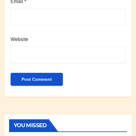
Email
*
Website
YOU MISSED