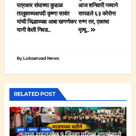
पत्रकार संघाच्या कुडाळ
आज शनिवारी नव्याने
navigation
तालुकाध्यक्षपदी कृष्णा सावंत
सापडले ६३ कोरोना
यांची जिल्हाध्यक्ष आबा खणणेकर
रुग्ण तर, एकाचा
यानी केली निवड..
मृत्यू..
By
Loksanvad News
RELATED POST
कुडाळ
बातम्या
राजकीय