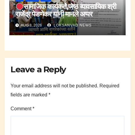
सामाजिक कार्यकर्ते,जेष्ठ व्यावसायिक श्री
राजेंद्र पेडणेकर यांनी मानले अप्पर
जिल्हाधिकारी यांचे विषेशतः आभार.
AUG 8, 2026
LOKSANVAD NEWS
Leave a Reply
Your email address will not be published.
Required
fields are marked
*
Comment
*