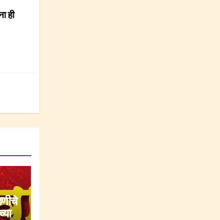
ा ही
डणीचे
्या