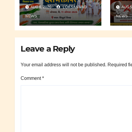
युवानेते विशाल परब व भाजपा
होणार 
AUG 6, 2026
LOKSANVAD
AUG 5
पक्षातर्फे देशभक्तीपर समूहगीत
डॉ.श्र
गायन स्पर्धा ११ ऑगस्ट रोजी.
NEWS
NEWS
Leave a Reply
Your email address will not be published.
Required fi
Comment
*