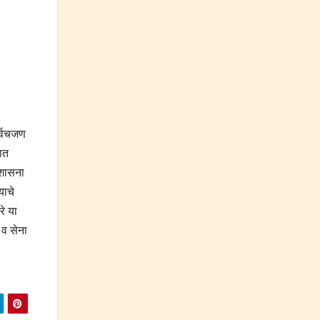
सर्वचजण
ात
 शासना
याचे
रे या
 व सेना