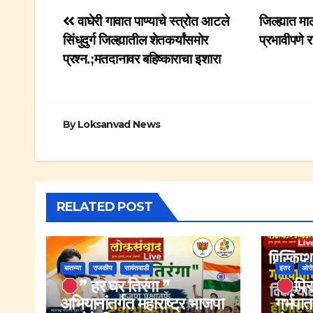
Post
वाघेरी गावात पाण्याचे स्त्रोत आटले
जिल्ह्यात 
सिंधुदुर्ग जिल्ह्यातील शेतकर्यांसमोर
प्रभावीपणे 
navigation
प्रश्न.;मतदानावर बहिष्काराचा इशारा
By
Loksanvad News
RELATED POST
बातम्या
राजकीय
सावंतवाडी
इतर
ओर
” हर घर तिरंगा ”
प्र
अभियानांतर्गत महाराष्ट्र भाजपा
गर्भपात