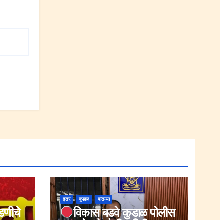
इतर
कुडाळ
बातम्या
ोडणीचे
विकास बडवे कुडाळ पोलीस