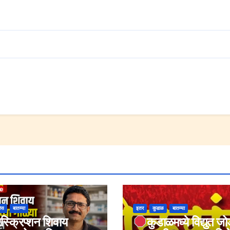
ोस
बातम्या
इतर
कुडाळ
बातम्या
िस्क्रिप्शन शिवाय
कुडाळमध्ये विद्युत ज