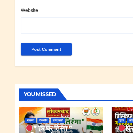
Website
YOU MISSED
बातम्या
राजकीय
सावंतवाडी
इतर
ओर
” हर घर तिरंगा ”
प्र