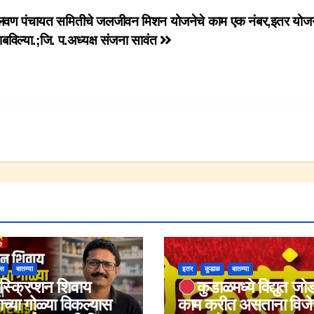
मालवण पंचायत समितीचे जलजीवन मिशन योजनेचे काम एक नंबर,इतर योजन
राबविल्या.;जि. प.अध्यक्ष संजना सावंत
ोस
बातम्या
इतर
कुडाळ
बातम्या
िस्क्रिप्शन शिवाय
कुडाळमध्ये विद्युत जो
ाच्या गोळ्या विकल्यास
काम करीत असताना विजेच