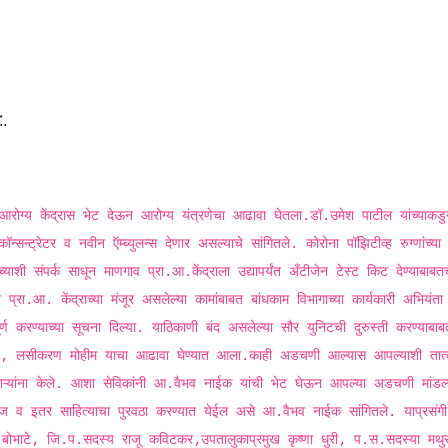
..
्य केंद्रास भेट देऊन आरोग्य यंत्रणेचा आढावा घेतला.डॉ.उमेश पाटील यांच्याकडु
न्ट्रेटर व नवीन ऍम्ब्युलन्स देणार असल्याचे सांगितले. कोरोना पॉझिटीव्ह रुग्णांच्या
च्याशी संपर्क साधून माणगाव प्रा.आ.केंद्राला उद्यापर्यंत अँटीजेन टेस्ट किट देण्याबाबतच
ा.आ. केंद्राच्या मंजूर असलेल्या कामांबाबत बांधकाम विभागाच्या कार्यकारी अभियंता
 करण्याच्या सूचना दिल्या. याठिकाणी बंद असलेल्या सौर युनिटची दुरुस्ती करण्याबाबत
स्ट, लसीकरण मोहीम याचा आढावा घेण्यात आला.काही अडचणी आल्यास आपल्याशी तात
ाऱ्यांना केले. आशा सेविकांनी आ.वैभव नाईक यांची भेट घेऊन आपल्या अडचणी मांडल्य
्लोज व इतर साहित्याचा पुरवठा करण्यात येईल असे आ.वैभव नाईक सांगितले. याप्रसंगी
ोभाटे, जि.प.सदस्य राजू कविटकर,उपतालुकाप्रमुख कृष्णा धुरी, प.स.सदस्या मथुर