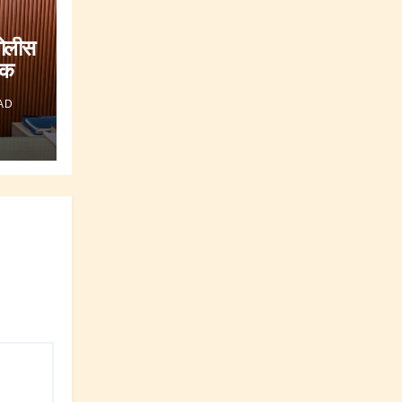
पोलीस
षक
AD