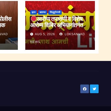
इतर
बातम्या
सिंधुदुर्गनगरी
पोलीस
आरोग्य तपासणी व विशेष
्षक
आरोग्य शिबिर अभियानांतर्गत
जनजागृती कार्यक्रम संपन्न.
NVAD
AUG 5, 2026
LOKSANVAD
NEWS