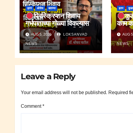
इतर
ओरोस
बातम्या
इतर
कुड
प्रिस्क्रिप्शन शिवाय
कुड
गर्भपाताच्या गोळ्या विकल्यास
काम कर
होणार कारवाई.;शल्य चिकित्सक
धक्क्या
AUG 5, 2026
LOKSANVAD
AUG 5
डॉ.श्रीपाद पाटील.
NEWS
NEWS
Leave a Reply
Your email address will not be published.
Required fi
Comment
*