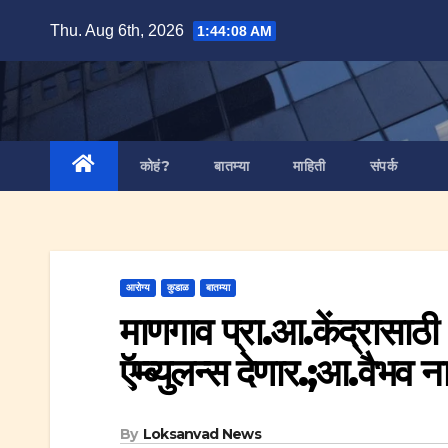
Skip
Thu. Aug 6th, 2026
1:44:09 AM
to
content
कोहं?
बातम्या
माहिती
संपर्क
आरोग्य
कुडाळ
बातम्या
माणगाव प्रा.आ.केंद्रासाठ
ऍम्ब्युलन्स देणार.;आ.वैभव 
By
Loksanvad News