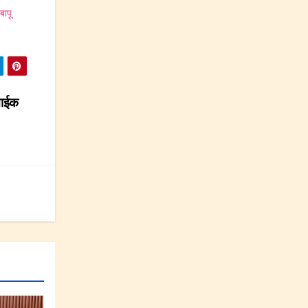
ापू
नाईक