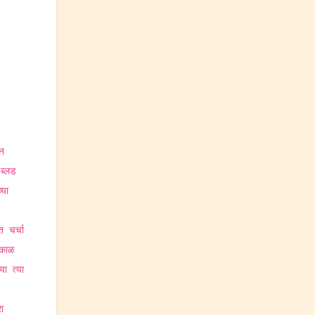
न
 ब्लड
्या
 चर्चा
्काळ
ा त्या
ा