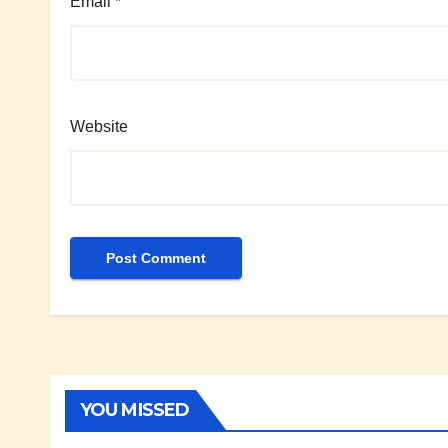
Email
*
Website
YOU MISSED