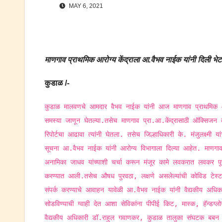
MAY 6, 2021
माणगाव प्राथमिक आरोग्य केंद्राला आ.वैभव नाईक यांनी दिली भेट
कुडाळ /-
कुडाळ मालवणचे आमदार वैभव नाईक यांनी आज माणगाव प्राथमिक आरोग
समस्या जाणून घेतल्या.तसेच माणगाव प्रा.आ.केंद्रासाठी ऑक्सिजन कॉन्स
रिपोर्टचा आढावा त्यांनी घेतला. तसेच जिल्हाधिकारी के. मंजुलक्ष्मी यां
सूचना आ.वैभव नाईक यांनी आरोग्य विभागाला दिल्या आहेत. माणगाव प्र
अनामिका जाधव यांच्याशी चर्चा करून मंजूर कामे लवकरात लवकर पूर्ण
करण्यात आली.तसेच औषध पुरवठा, लक्षणे असलेल्यांची कोविड टे
संपर्क करण्याचे आवाहन यावेळी आ.वैभव नाईक यांनी वैद्यकीय अधिक
सोडविण्याची ग्वाही देत आशा सेविकांना पीपीई किट, मास्क, हॅन्डग
वैद्यकीय अधिकारी डॉ.राहुल गवाणकर, कुडाळ तालुका संघटक बबन ब