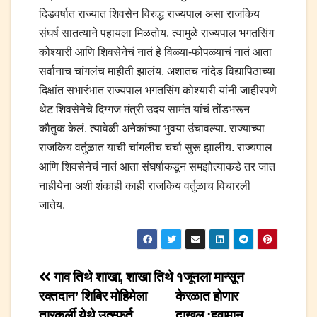
दिडवर्षात राज्यात शिवसेन विरुद्ध राज्यपाल असा राजकिय
संघर्ष सातत्याने पहायला मिळतोय. त्यामुळे राज्यपाल भगतसिंग
कोश्यारी आणि शिवसेनेचं नातं हे विळ्या-फोपळ्याचं नातं आता
सर्वांनाच चांगलंच माहीती झालंय. अशातच नांदेड विद्यापिठाच्या
दिक्षांत सभारंभात राज्यपाल भगतसिंग कोश्यारी यांनी जाहीरपणे
थेट शिवसेनेचे दिग्गज मंत्री उदय सामंत यांचं तोंडभरून
कौतुक केलं. त्यावेळी अनेकांच्या भुवया उंचावल्या. राज्याच्या
राजकिय वर्तुळात याची चांगलीच चर्चा सुरू झालीय. राज्यपाल
आणि शिवसेनेचं नातं आता संघर्षाकडून समझोत्याकडे तर जात
नाहीयेना अशी शंकाही काही राजकिय वर्तुळाच विचारली
जातेय.
Post
गाव तिथे शाखा, शाखा तिथे
१जूनला मान्सून
रक्तदान’ शिबिर मोहिमेला
केरळात होणार
navigation
तारकर्ली येथे उत्स्फूर्त
दाखल.;हवामान