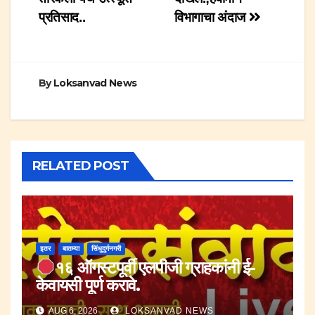
प्रतिसाद..
विभागाचा अंदाज
By
Loksanvad News
RELATED POST
इतर
बातम्या
सिंधुदुर्गनगरी
१६ ऑगस्टपूर्वी एलपीजी ग्राहकांनी ई-
केवायसी पूर्ण करावे.
AUG 6, 2026
LOKSANVAD NEWS