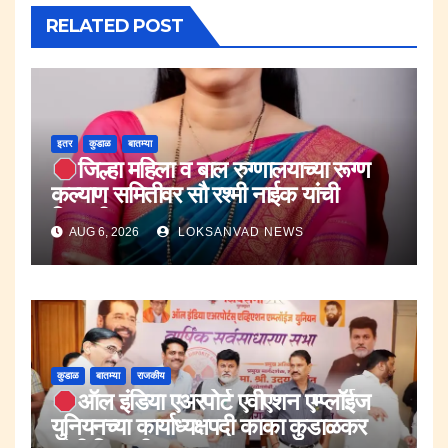
RELATED POST
इतर
कुडाळ
बातम्या
जिल्हा महिला व बाल रुग्णालयाच्या रूग्ण
कल्याण समितीवर सौ रश्मी नाईक यांची
नियुक्ती.
AUG 6, 2026
LOKSANVAD NEWS
कुडाळ
बातम्या
राजकीय
ऑल इंडिया एअरपोर्ट एवीएशन एम्प्लॉईज
युनियनच्या कार्याध्यक्षपदी काका कुडाळकर