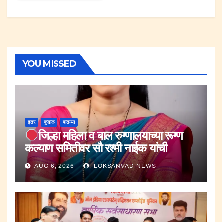
YOU MISSED
इतर
कुडाळ
बातम्या
जिल्हा महिला व बाल रुग्णालयाच्या रूग्ण
कल्याण समितीवर सौ रश्मी नाईक यांची
नियुक्ती.
AUG 6, 2026
LOKSANVAD NEWS