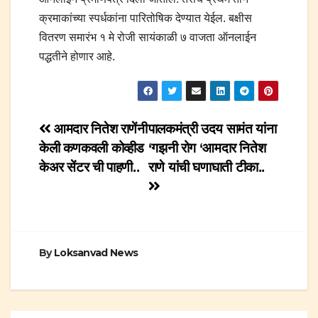
क्रमाकांच्या स्पर्धकांना पारितोषिक देण्यात येईल. बक्षीस
वितरण समारंभ १ मे रोजी सायंकाळी ७ वाजता ऑनलाईन
पद्धतीने होणार आहे.
Post
आमदार नितेश राणेंनी
पालकमंत्री उदय सामंत यांना
केली कणकवली कोव्हीड
‘गझनी रोग ‘आमदार नितेश
navigation
केअर सेंटर ची पाहणी..
राणे यांची घणाघाती टीका..
By
Loksanvad News