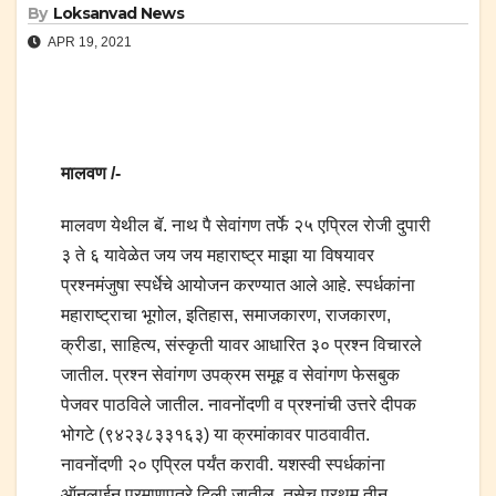
By
Loksanvad News
APR 19, 2021
मालवण /-
मालवण येथील बॅ. नाथ पै सेवांगण तर्फे २५ एप्रिल रोजी दुपारी
३ ते ६ यावेळेत जय जय महाराष्ट्र माझा या विषयावर
प्रश्नमंजुषा स्पर्धेचे आयोजन करण्यात आले आहे. स्पर्धकांना
महाराष्ट्राचा भूगोल, इतिहास, समाजकारण, राजकारण,
क्रीडा, साहित्य, संस्कृती यावर आधारित ३० प्रश्न विचारले
जातील. प्रश्न सेवांगण उपक्रम समूह व सेवांगण फेसबुक
पेजवर पाठविले जातील. नावनोंदणी व प्रश्नांची उत्तरे दीपक
भोगटे (९४२३८३३१६३) या क्रमांकावर पाठवावीत.
नावनोंदणी २० एप्रिल पर्यंत करावी. यशस्वी स्पर्धकांना
ऑनलाईन प्रमाणपत्रे दिली जातील. तसेच प्रथम तीन