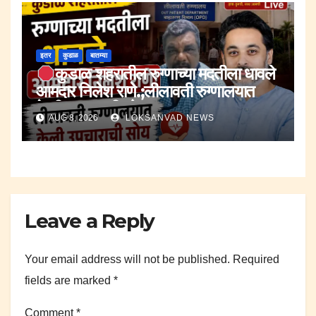
इतर
कुडाळ
बातम्या
कुडाळ शहरातील रुग्णाच्या मदतीला धावले
आमदार निलेश राणे.;लीलावती रुग्णालयात
केली उपचाराची सोय.
AUG 8, 2026
LOKSANVAD NEWS
Leave a Reply
Your email address will not be published.
Required
fields are marked
*
Comment
*