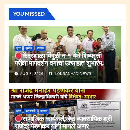
YOU MISSED
इतर
कुडाळ
बातम्या
केंद्रशाळा पिंगुळी नं १ येथे शिष्यवृत्ती
परीक्षा मार्गदर्शन वर्गाचा उत्साहात शुभारंभ.
AUG 8, 2026
LOKSANVAD NEWS
इतर
कणकवली
बातम्या
सामाजिक कार्यकर्ते,जेष्ठ व्यावसायिक श्री
राजेंद्र पेडणेकर यांनी मानले अप्पर