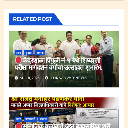
RELATED POST
इतर
कुडाळ
बातम्या
केंद्रशाळा पिंगुळी नं १ येथे शिष्यवृत्ती
परीक्षा मार्गदर्शन वर्गाचा उत्साहात शुभारंभ.
AUG 8, 2026
LOKSANVAD NEWS
इतर
कणकवली
बातम्या
सामाजिक कार्यकर्ते,जेष्ठ व्यावसायिक श्री