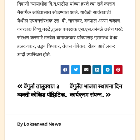
दिवाणी न्यायाधीश वि.द.पाटील यांच्या हस्ते त्या सर्व कासव
नैसर्गिक अधिवासात सोडण्यात आले. यावेळी सावंतवाडी
येथील उपवनसंरक्षक एस. बी. नारनवर, वनपाल अण्णा चव्हाण,
वनरक्षक विष्णू नरळे,तुळस वनरक्षक एस.एस.कांबळे तसेच घरटे
संरक्षण करणारे मनवेल बागायतकर यांच्यासह ग्रामस्थ वैभव
हळदणकर, उद्धव चिपकर, तेजस गोवेकर, रोहन आरोलकर
आदी उपस्थित होते.
Post
वेंगुर्ला तालुक्यात ३
वेंगुर्लेत भाजपा स्थापना दिन
व्यक्ती कोव्हिड पॉझिटिव्ह..
कार्यक्रम संपन्न..
navigation
By
Loksanvad News