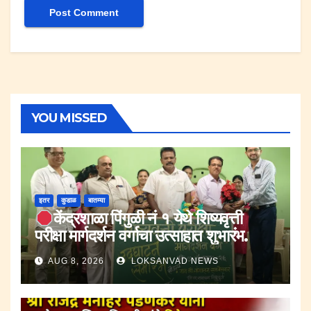
YOU MISSED
इतर
कुडाळ
बातम्या
केंद्रशाळा पिंगुळी नं १ येथे शिष्यवृत्ती
परीक्षा मार्गदर्शन वर्गाचा उत्साहात शुभारंभ.
AUG 8, 2026
LOKSANVAD NEWS