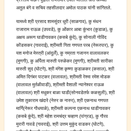
अतुल बंगे व सचिव तहसीलदार अमोल पाठक यांनी सांगितले.
यामध्ये श्री प्रसाद शामसुंदर धुरी (साळगाव), कु मंथन
राजाराम राऊळ (उपवडे), कु ओंकार आबा कुंभार (कुडाळ), कु
अक्षय अरूण घाडीगावकर (कसबे कुंदे), कु सोनाली गोविंद
कोंडसकर (गावराई), श्रीमती गिता गणपत परब (नेरूरपार), कु
यश मनोज मेस्त्री (आंदुर्ले), कु नम्रता गजानन वालावलकर
(मुणगी), कु अर्पिता मारुती परुळेकर (मुणगी), श्रीमती सारीका
मारुती सुद (घोटगे), श्री मंगेश कृष्णा कुडाळकर (कसाल), श्री
अमित दिगंबर पाटकर (वालावल), श्रीमती रेश्मा रमेश मोडक
(वालावल मुर्तळीवाडी), श्रीमती वैशाली न्यानेश्वर राऊळ
(वालावल) श्री मधुकर बाळा घाडी(सोनवडेतर्फ कळसुली), श्री
उमेश तुकाराम खंदारे (नेरुर क नारुर), श्री एकनाथ गणपत
मार्गि(नेरूर गोंधयाळे), श्रीमती कल्पना एकनाथ घाडीगावकर
(कसबे कुंदे), श्री महेश रामचंद्र चव्हाण (पांग्रड), कु गौरव
मुरारी गावडे (गावराई), श्री उत्तम मुकुंद वाडकर (घोटगे),