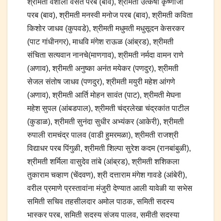
श्रीमती वैशाली वसंत परब (बाव), श्रीमती उत्कर्षा कृष्णाजी
परब (बाव), श्रीमती मनस्वी मनोज परब (बाव), श्रीमती कविता
किशोर जाधव (कुपवडे), श्रीमती मधुमती मधुसूदन केसरकर
(पाट गांधीनगर), माधवि मंगेश राऊळ (आंब्रड), श्रीमती
संचिता सत्यवान नानचे(माणगाव), श्रीमती नर्मदा वामन राणे
(अणाव), श्रीमती अनुष्का अनंत मयेकर (पणदुर), श्रीमती
सेजल संतोष जाधव (पणदुर), श्रीमती मयुरी महेश आंगणे
(अणाव), श्रीमती आर्ति मोहन सावंत (पाट), श्रीमती मेघना
महेश सुपल (आंबडपाल), श्रीमती चंद्रलेखा चंद्रकांत पाटील
(कुडाळ), श्रीमती सुनंदा सुधीर अभ्यंकर (आकेरी), श्रीमती
रुपाली रामचंद्र पालव (वाडी हुमरमळा), श्रीमती राजश्री
विद्याधर परब पिंगुळी, श्रीमती शिल्पा सुरेश कदम (रानबांबुळी),
श्रीमती शर्मिला वासुदेव तांबे (आंब्रड), श्रीमती शशिकला
तुकाराम चव्हाण (चेंदवण), श्री दत्ताराम मंगेश गावडे (आंबेरी),
वरील प्रमाणे प्रस्तावांना मंजुरी देण्यात आली यावेळी या सभेस
समिती सचिव तहसीलदार अमोल पाठक, समिती सदस्य
भास्कर परब, समिती सदस्य संजय पालव, समीती सदस्या