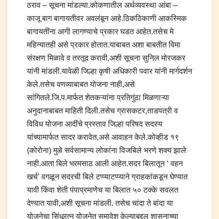
ठराव – सूचना मांडल्या.कोकणातील अर्थव्यवस्था आंबा –
काजू बाग बागायतीवर अवलंबून आहे.ठिकठिकाणी आकस्मिक
बागायतींना आगी लागण्याचे प्रकार घडत आहेत.तसेच मे
महिन्यातही असे प्रकार होतात.याबाबत अशा बाबतीत विमा
संरक्षण मिळावे व तरतूद करावी,अशी सूचना सुनिल मोरजकर
यांनी मांडली.यावेळी जिल्हा कृषी अधिकारी पवार यांनी मार्गदर्शन
केले.तसेच वणव्याबाबत योजना नाही,असे
सांगितले.जि.प.मार्फत शेतकऱ्यांना प्रतिगुंठा मिळणाऱ्या
अनुदानाबाबत माहिती दिली.तसेच ग्रासकटर,ताडपत्री व
विविध योजना आदींचे प्रस्ताव जिल्हा परिषद सदस्य
यांच्यामार्फत सादर करावेत,असे आवाहन केले.कोव्हीड १९
(कोरोना) मुळे सर्वसामान्य लोकांना विजबिले भरणे शक्य झाले
नाही.आता बिले भरमसाठ आली आहेत.सदर बिलातून ‘ वहन
खर्च’ वगळून सदरची बिले टप्प्याटप्प्याने ग्राहकांकडून घेण्यात
यावी किंवा शेती पंपाप्रमाणेच या बिलात ५० टक्के सवलत
देण्यात यावी,अशी सूचना मांडली. तसेच चांदा ते बांदा या
योजनेचा सिंधूरत्न योजनेत समावेश केल्याबद्दल शासनाच्या