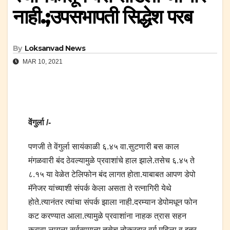
नाही.;उपसभापती सिद्धेश परब
By
Loksanvad News
MAR 10, 2021
वेंगुर्ला /-
पणजी ते वेंगुर्ला सायंकाळी ६.४५ वा.सुटणारी बस काल
मंगळवारी बंद ठेवल्यामुळे प्रवाशांचे हाल झाले.तसेच ६.४५ ते
८.१५ या वेळेत टेलिफोन बंद लागत होता.याबाबत आपण डेपो
मॅनेजर यांच्याशी संपर्क केला असता ते रत्नागिरी येथे
होते.त्यानंतर त्यांचा संपर्क झाला नाही.दरम्यान डेपोमधून फोन
कट करण्यात आला.त्यामुळे प्रवाशांना नाहक त्रास सहन
करावा लागला.सर्वसामान्य तसेच नोकरदार वर्ग,महिला व इतर