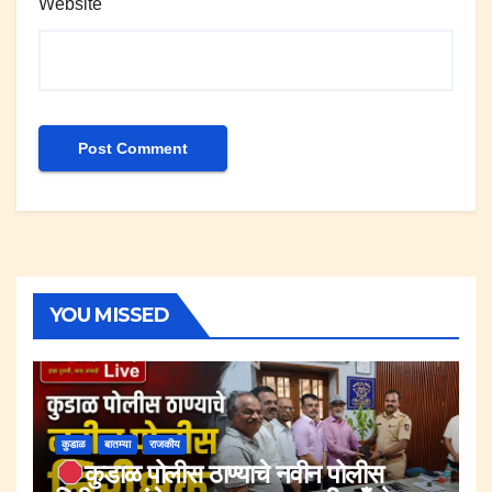
Website
YOU MISSED
कुडाळ
बातम्या
राजकीय
कुडाळ पोलीस ठाण्याचे नवीन पोलीस