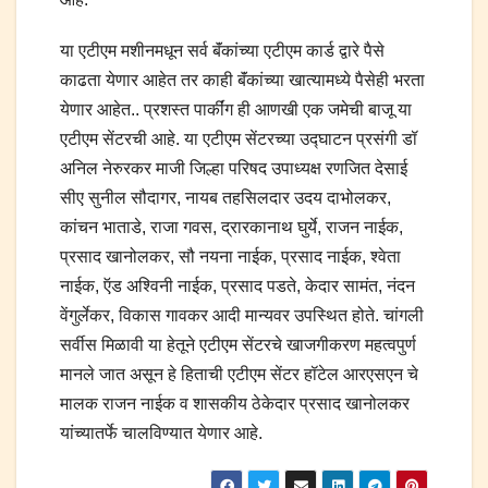
या एटीएम मशीनमधून सर्व बॅंकांच्या एटीएम कार्ड द्वारे पैसे
काढता येणार आहेत तर काही बॅंकांच्या खात्यामध्ये पैसेही भरता
येणार आहेत.. प्रशस्त पार्कींग ही आणखी एक जमेची बाजू या
एटीएम सेंटरची आहे. या एटीएम सेंटरच्या उद्घाटन प्रसंगी डॉ
अनिल नेरुरकर माजी जिल्हा परिषद उपाध्यक्ष रणजित देसाई
सीए सुनील सौदागर, नायब तहसिलदार उदय दाभोलकर,
कांचन भाताडे, राजा गवस, द्रारकानाथ घुर्ये, राजन नाईक,
प्रसाद खानोलकर, सौ नयना नाईक, प्रसाद नाईक, श्वेता
नाईक, ऍड अश्विनी नाईक, प्रसाद पडते, केदार सामंत, नंदन
वेंगुर्लेकर, विकास गावकर आदी मान्यवर उपस्थित होते. चांगली
सर्वीस मिळावी या हेतूने एटीएम सेंटरचे खाजगीकरण महत्वपुर्ण
मानले जात असून हे हिताची एटीएम सेंटर हॉटेल आरएसएन चे
मालक राजन नाईक व शासकीय ठेकेदार प्रसाद खानोलकर
यांच्यातर्फे चालविण्यात येणार आहे.