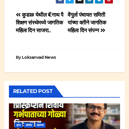
Post
कुडाळ येथील बॅ.नाथ पै
वेंगुर्ला पंचायत समिती
शिक्षण संस्थेमध्ये जागतिक
यांच्या वतीने जागतिक
navigation
महिला दिन साजरा..
महिला दिन संपन्न
By
Loksanvad News
RELATED POST
इतर
ओरोस
बातम्या