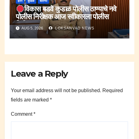
इतर
कुडाळ
बातम्या
विकास बडवे कुडाळ पोलीस ठाण्याचे नवे
पोलीस निरीक्षक आज स्वीकारला पोलीस
निरीक्षक पदाचा पदभार..
AUG 5, 2026
LOKSANVAD NEWS
Leave a Reply
Your email address will not be published.
Required
fields are marked
*
Comment
*