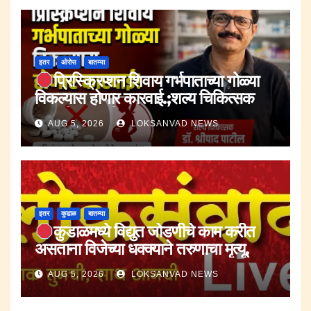
इतर
ओरोस
बातम्या
प्रिस्क्रिप्शन शिवाय गर्भपाताच्या गोळ्या
विकल्यास होणार कारवाई.;शल्य चिकित्सक
डॉ.श्रीपाद पाटील.
AUG 5, 2026
LOKSANVAD NEWS
इतर
कुडाळ
बातम्या
कुडाळमध्ये विद्युत जोडणीचे काम करीत
असताना विजेच्या धक्क्याने तरुणाचा मृत्यू.
AUG 5, 2026
LOKSANVAD NEWS