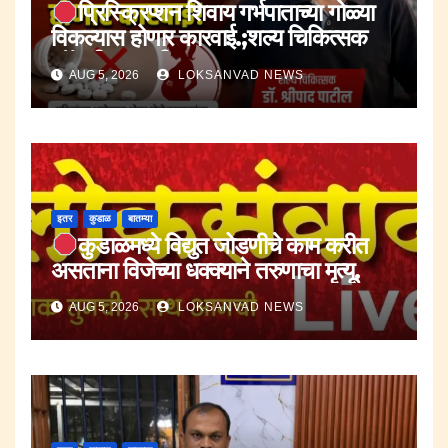
प्रिस्क्रिप्शन शिवाय गर्भपाताच्या गोळ्या
विकल्यास होणार कारवाई.;शल्य चिकित्सक
डॉ.श्रीपाद पाटील.
AUG 5, 2026
LOKSANVAD NEWS
इतर
कुडाळ
बातम्या
कुडाळमध्ये विद्युत जोडणीचे काम करीत
असताना विजेच्या धक्क्याने तरुणाचा मृत्यू.
AUG 5, 2026
LOKSANVAD NEWS